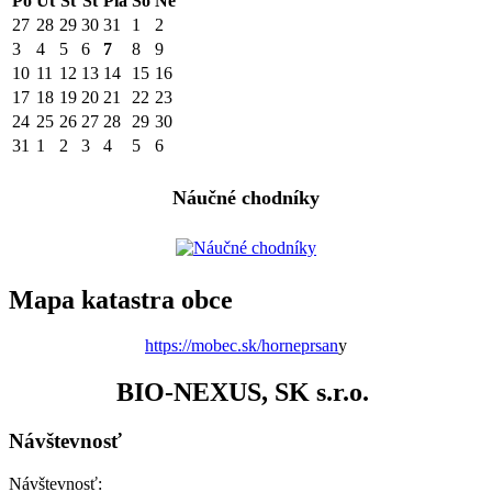
Po
Ut
St
Št
Pia
So
Ne
27
28
29
30
31
1
2
3
4
5
6
7
8
9
10
11
12
13
14
15
16
17
18
19
20
21
22
23
24
25
26
27
28
29
30
31
1
2
3
4
5
6
Náučné chodníky
Mapa katastra obce
https://mobec.sk/horneprsan
y
BIO-NEXUS, SK s.r.o.
Návštevnosť
Návštevnosť: