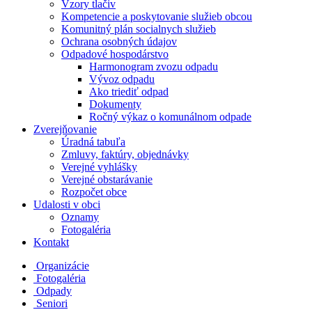
Vzory tlačiv
Kompetencie a poskytovanie služieb obcou
Komunitný plán socialnych služieb
Ochrana osobných údajov
Odpadové hospodárstvo
Harmonogram zvozu odpadu
Vývoz odpadu
Ako triediť odpad
Dokumenty
Ročný výkaz o komunálnom odpade
Zverejňovanie
Úradná tabuľa
Zmluvy, faktúry, objednávky
Verejné vyhlášky
Verejné obstarávanie
Rozpočet obce
Udalosti v obci
Oznamy
Fotogaléria
Kontakt
Organizácie
Fotogaléria
Odpady
Seniori