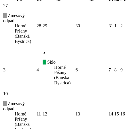
27
Zmesový
odpad
Horné
28
29
30
31
1
2
Pršany
(Banská
Bystrica)
5
Sklo
Horné
3
4
6
7
8
9
Pršany
(Banská
Bystrica)
10
Zmesový
odpad
Horné
11
12
13
14
15
16
Pršany
(Banská