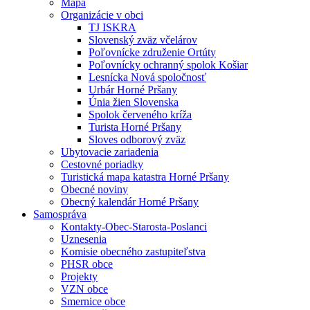
Mapa
Organizácie v obci
TJ ISKRA
Slovenský zväz včelárov
Poľovnícke združenie Ortúty
Poľovnícky ochranný spolok Košiar
Lesnícka Nová spoločnosť
Urbár Horné Pršany
Únia žien Slovenska
Spolok červeného kríža
Turista Horné Pršany
Sloves odborový zväz
Ubytovacie zariadenia
Cestovné poriadky
Turistická mapa katastra Horné Pršany
Obecné noviny
Obecný kalendár Horné Pršany
Samospráva
Kontakty-Obec-Starosta-Poslanci
Uznesenia
Komisie obecného zastupiteľstva
PHSR obce
Projekty
VZN obce
Smernice obce