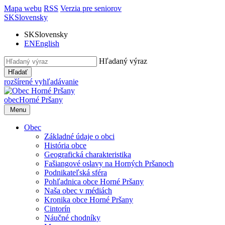
Mapa webu
RSS
Verzia pre seniorov
SK
Slovensky
SK
Slovensky
EN
English
Hľadaný výraz
Hľadať
rozšírené vyhľadávanie
obec
Horné Pršany
Menu
Obec
Základné údaje o obci
História obce
Geografická charakteristika
Fašiangové oslavy na Horných Pršanoch
Podnikateľská sféra
Pohľadnica obce Horné Pršany
Naša obec v médiách
Kronika obce Horné Pršany
Cintorín
Náučné chodníky