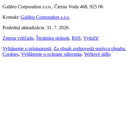
Galileo Corporation s.r.o., Čierna Voda 468, 925 06
Kontakt:
Galileo Corporation s.r.o.
Posledná aktualizácia: 31. 7. 2026
Zmena vzhľadu
,
Štruktúra stránok
,
RSS
,
Vytlačiť
Vyhlásenie o prístupnosti
,
Za obsah zodpovedá správca obsahu
,
Cookies
,
Vyhlásenie o ochrane súkromia
,
Webové sídlo