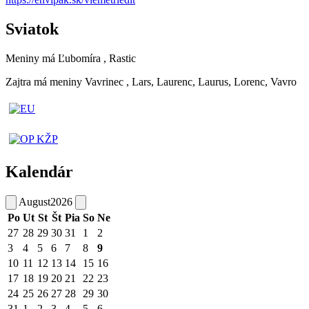
Sviatok
Meniny má
Ľubomíra
, Rastic
Zajtra má meniny
Vavrinec
, Lars, Laurenc, Laurus, Lorenc, Vavro
Kalendár
August
2026
Po
Ut
St
Št
Pia
So
Ne
27
28
29
30
31
1
2
3
4
5
6
7
8
9
10
11
12
13
14
15
16
17
18
19
20
21
22
23
24
25
26
27
28
29
30
31
1
2
3
4
5
6