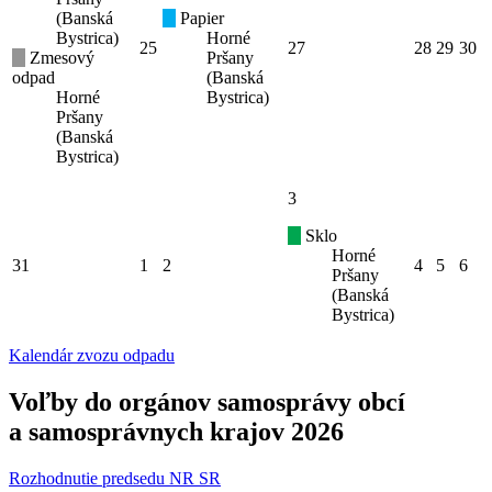
(Banská
Papier
Bystrica)
Horné
25
27
28
29
30
Zmesový
Pršany
odpad
(Banská
Horné
Bystrica)
Pršany
(Banská
Bystrica)
3
Sklo
Horné
31
1
2
4
5
6
Pršany
(Banská
Bystrica)
Kalendár zvozu odpadu
Voľby do orgánov samosprávy obcí
a samosprávnych krajov 2026
Rozhodnutie predsedu NR SR