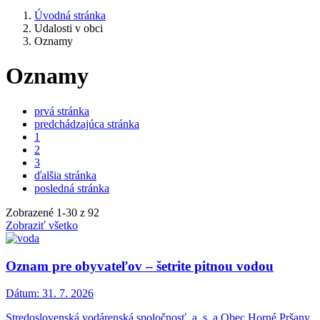
Úvodná stránka
Udalosti v obci
Oznamy
Oznamy
prvá stránka
predchádzajúca stránka
1
2
3
ďalšia stránka
posledná stránka
Zobrazené
1
-
30
z 92
Zobraziť všetko
Oznam pre obyvateľov – šetrite pitnou vodou
Dátum:
31. 7. 2026
Stredoslovenská vodárenská spoločnosť, a. s. a Obec Horné Pršany