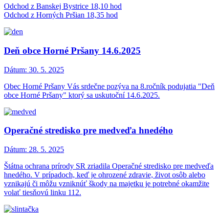
Odchod z Banskej Bystrice 18,10 hod
Odchod z Horných Pršian 18,35 hod
Deň obce Horné Pršany 14.6.2025
Dátum:
30. 5. 2025
Obec Horné Pršany Vás srdečne pozýva na 8.ročník podujatia "Deň
obce Horné Pršany" ktorý sa uskutoční 14.6.2025.
Operačné stredisko pre medveďa hnedého
Dátum:
28. 5. 2025
Štátna ochrana prírody SR zriadila Operačné stredisko pre medveďa
hnedého. V prípadoch, keď je ohrozené zdravie, život osôb alebo
vznikajú či môžu vzniknúť škody na majetku je potrebné okamžite
volať tiesňovú linku 112.