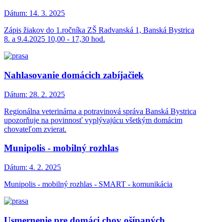
Dátum:
14. 3. 2025
Zápis žiakov do 1.ročníka ZŠ Radvanská 1, Banská Bystrica
8. a 9.4.2025 10,00 - 17,30 hod.
Nahlasovanie domácich zabíjačiek
Dátum:
28. 2. 2025
Regionálna veterinárna a potravinová správa Banská Bystrica
upozorňuje na povinnosť vyplývajúcu všetkým domácim
chovateľom zvierat.
Munipolis - mobilný rozhlas
Dátum:
4. 2. 2025
Munipolis - mobilný rozhlas - SMART - komunikácia
Usmernenie pre domáci chov ošípaných