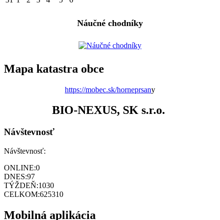
Náučné chodníky
Mapa katastra obce
https://mobec.sk/horneprsan
y
BIO-NEXUS, SK s.r.o.
Návštevnosť
Návštevnosť:
ONLINE:
0
DNES:
97
TÝŽDEŇ:
1030
CELKOM:
625310
Mobilná aplikácia