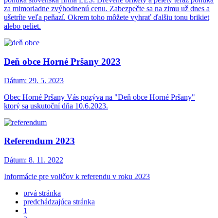
za mimoriadne zvýhodnenú cenu. Zabezpečte sa na zimu už dnes a
ušetríte veľa peňazí. Okrem toho môžete vyhrať ďalšiu tonu brikiet
alebo peliet.
Deň obce Horné Pršany 2023
Dátum:
29. 5. 2023
Obec Horné Pršany Vás pozýva na "Deň obce Horné Pršany"
ktorý sa uskutoční dňa 10.6.2023.
Referendum 2023
Dátum:
8. 11. 2022
Informácie pre voličov k referendu v roku 2023
prvá stránka
predchádzajúca stránka
1