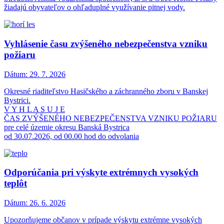
žiadajú obyvateľov o ohľaduplné využívanie pitnej vody.
Vyhlásenie času zvýšeného nebezpečenstva vzniku
požiaru
Dátum:
29. 7. 2026
Okresné riaditeľstvo Hasičského a záchranného zboru v Banskej
Bystrici.
V Y H L A S U J E
ČAS ZVÝŠENÉHO NEBEZPEČENSTVA VZNIKU POŽIARU
pre celé územie okresu Banská Bystrica
od 30.07.2026, od 00.00 hod do odvolania
Odporúčania pri výskyte extrémnych vysokých
teplôt
Dátum:
26. 6. 2026
Upozorňujeme občanov v prípade výskytu extrémne vysokých