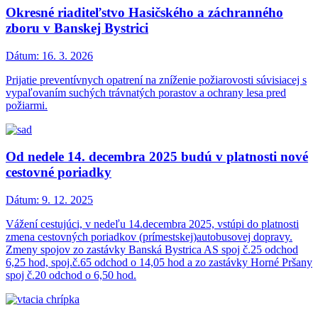
Okresné riaditeľstvo Hasičského a záchranného
zboru v Banskej Bystrici
Dátum:
16. 3. 2026
Prijatie preventívnych opatrení na zníženie požiarovosti súvisiacej s
vypaľovaním suchých trávnatých porastov a ochrany lesa pred
požiarmi.
Od nedele 14. decembra 2025 budú v platnosti nové
cestovné poriadky
Dátum:
9. 12. 2025
Vážení cestujúci, v nedeľu 14.decembra 2025, vstúpi do platnosti
zmena cestovných poriadkov (prímestskej)autobusovej dopravy.
Zmeny spojov zo zastávky Banská Bystrica AS spoj č.25 odchod
6,25 hod, spoj.č.65 odchod o 14,05 hod a zo zastávky Horné Pršany
spoj č.20 odchod o 6,50 hod.