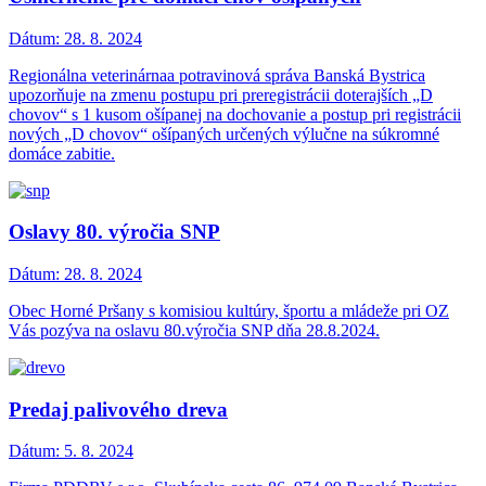
Dátum:
28. 8. 2024
Regionálna veterinárnaa potravinová správa Banská Bystrica
upozorňuje na zmenu postupu pri preregistrácii doterajších „D
chovov“ s 1 kusom ošípanej na dochovanie a postup pri registrácii
nových „D chovov“ ošípaných určených výlučne na súkromné
domáce zabitie.
Oslavy 80. výročia SNP
Dátum:
28. 8. 2024
Obec Horné Pršany s komisiou kultúry, športu a mládeže pri OZ
Vás pozýva na oslavu 80.výročia SNP dňa 28.8.2024.
Predaj palivového dreva
Dátum:
5. 8. 2024