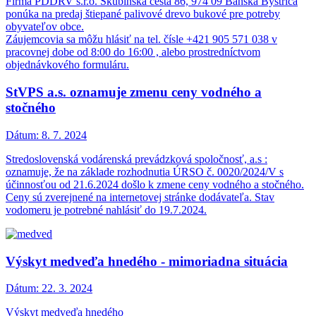
Firma PDDRV s.r.o. Skubínska cesta 86, 974 09 Banská Bystrica
ponúka na predaj štiepané palivové drevo bukové pre potreby
obyvateľov obce.
Záujemcovia sa môžu hlásiť na tel. čísle +421 905 571 038 v
pracovnej dobe od 8:00 do 16:00 , alebo prostredníctvom
objednávkového formuláru.
StVPS a.s. oznamuje zmenu ceny vodného a
stočného
Dátum:
8. 7. 2024
Stredoslovenská vodárenská prevádzková spoločnosť, a.s :
oznamuje, že na základe rozhodnutia ÚRSO č. 0020/2024/V s
účinnosťou od 21.6.2024 došlo k zmene ceny vodného a stočného.
Ceny sú zverejnené na internetovej stránke dodávateľa. Stav
vodomeru je potrebné nahlásiť do 19.7.2024.
Výskyt medveďa hnedého - mimoriadna situácia
Dátum:
22. 3. 2024
Výskyt medveďa hnedého