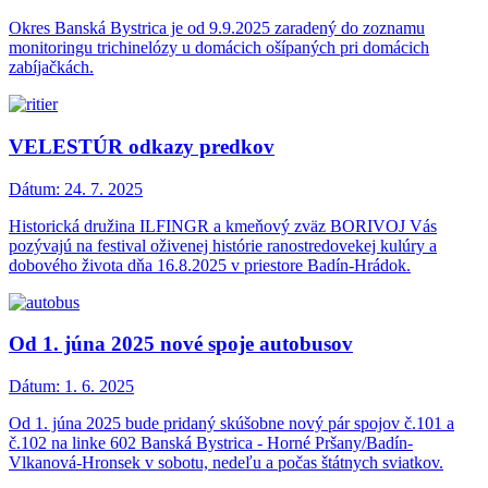
Okres Banská Bystrica je od 9.9.2025 zaradený do zoznamu
monitoringu trichinelózy u domácich ošípaných pri domácich
zabíjačkách.
VELESTÚR odkazy predkov
Dátum:
24. 7. 2025
Historická družina ILFINGR a kmeňový zväz BORIVOJ Vás
pozývajú na festival oživenej histórie ranostredovekej kulúry a
dobového života dňa 16.8.2025 v priestore Badín-Hrádok.
Od 1. júna 2025 nové spoje autobusov
Dátum:
1. 6. 2025
Od 1. júna 2025 bude pridaný skúšobne nový pár spojov č.101 a
č.102 na linke 602 Banská Bystrica - Horné Pršany/Badín-
Vlkanová-Hronsek v sobotu, nedeľu a počas štátnych sviatkov.