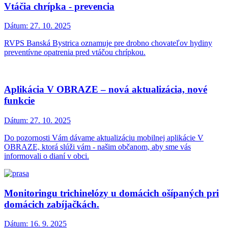
Vtáčia chrípka - prevencia
Dátum:
27. 10. 2025
RVPS Banská Bystrica oznamuje pre drobno chovateľov hydiny
preventívne opatrenia pred vtáčou chrípkou.
Aplikácia V OBRAZE – nová aktualizácia, nové
funkcie
Dátum:
27. 10. 2025
Do pozornosti Vám dávame aktualizáciu mobilnej aplikácie V
OBRAZE, ktorá slúži vám - našim občanom, aby sme vás
informovali o dianí v obci.
Monitoringu trichinelózy u domácich ošípaných pri
domácich zabíjačkách.
Dátum:
16. 9. 2025