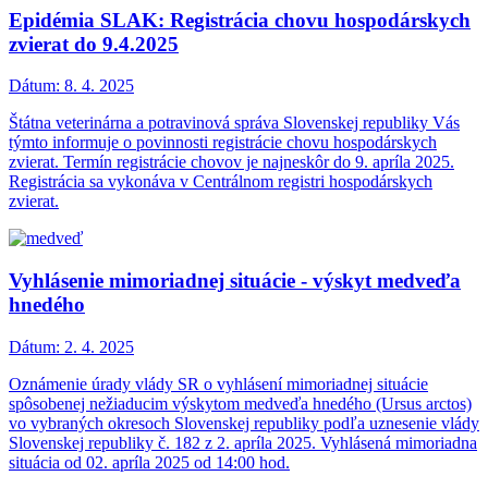
Epidémia SLAK: Registrácia chovu hospodárskych
zvierat do 9.4.2025
Dátum:
8. 4. 2025
Štátna veterinárna a potravinová správa Slovenskej republiky Vás
týmto informuje o povinnosti registrácie chovu hospodárskych
zvierat. Termín registrácie chovov je najneskôr do 9. apríla 2025.
Registrácia sa vykonáva v Centrálnom registri hospodárskych
zvierat.
Vyhlásenie mimoriadnej situácie - výskyt medveďa
hnedého
Dátum:
2. 4. 2025
Oznámenie úrady vlády SR o vyhlásení mimoriadnej situácie
spôsobenej nežiaducim výskytom medveďa hnedého (Ursus arctos)
vo vybraných okresoch Slovenskej republiky podľa uznesenie vlády
Slovenskej republiky č. 182 z 2. apríla 2025. Vyhlásená mimoriadna
situácia od 02. apríla 2025 od 14:00 hod.