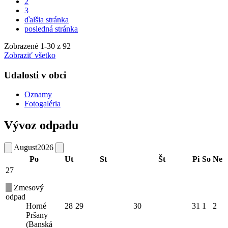
2
3
ďalšia stránka
posledná stránka
Zobrazené
1
-
30
z 92
Zobraziť všetko
Udalosti v obci
Oznamy
Fotogaléria
Vývoz odpadu
August
2026
Po
Ut
St
Št
Pi
So
Ne
27
Zmesový
odpad
Horné
28
29
30
31
1
2
Pršany
(Banská