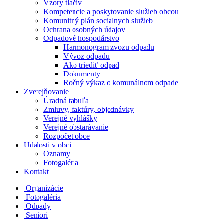
Vzory tlačiv
Kompetencie a poskytovanie služieb obcou
Komunitný plán socialnych služieb
Ochrana osobných údajov
Odpadové hospodárstvo
Harmonogram zvozu odpadu
Vývoz odpadu
Ako triediť odpad
Dokumenty
Ročný výkaz o komunálnom odpade
Zverejňovanie
Úradná tabuľa
Zmluvy, faktúry, objednávky
Verejné vyhlášky
Verejné obstarávanie
Rozpočet obce
Udalosti v obci
Oznamy
Fotogaléria
Kontakt
Organizácie
Fotogaléria
Odpady
Seniori