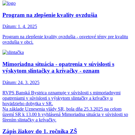
Program na zlepšenie kvality ovzdušia
Dátum:
1. 4. 2025
Program na zlepšenie kvality ovzdušia - osvetové témy pre kvalitu
ovzdušia v obci.
Mimoriadna situácia - opatrenia v súvislosti s
výskytom slintačky a krívačky - oznam
Dátum:
24. 3. 2025
RVPS Banská Bystrica oznamuje v súvislosti s mimoriadnymi
opatreniami v súvislosti s výskytom slintačky a krívačky u
hovädzieho dobytka v SR.
Na základe Uznesenia vlády SR, bola dňa 25.3.2025 na celom
území SR k 13.00 h vyhlásená Mimoriadna situácia v súvislosti so
šírením slintačky a krívačky.
Zápis žiakov do 1. ročníka ZŠ