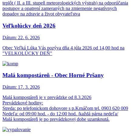
teplôt ( II. a III. stupeň meteorologických výstrah) na odporúčania
postupov a opatrení zameraných na zmiernenie negatívnych
dopadov na zdravie a život obyvateľstva
Veľkolúcky deň 2026
Dátum:
22. 6. 2026
Obec Veľká Lúka Vás pozýva dňa 4.júla 2026 od 14,00 hod na
"VELKOLÚCKY DEŇ"
Malá kompostáreň - Obec Horné Pršany
Dátum:
17. 3. 2026
Malá kompostáreň je v prevádzke od 8.3.2026
Prevádzkové hodiny:
Streda: po telefonickom dohovore s p.Krnáčom tel. 0903 620 009
Nedeľa: od 09:00 hod. - do 12:00 hod. /každá párna nedeľa/
Malá kompostáreň je po prevádzkovej dobe uzamknutá.