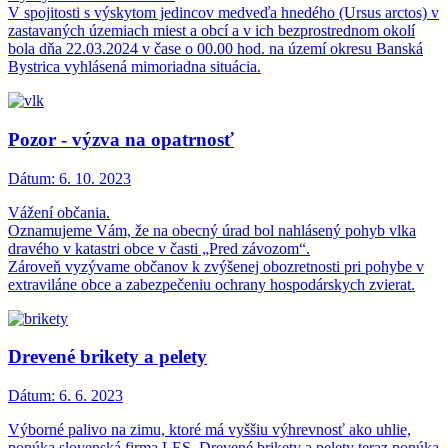
V spojitosti s výskytom jedincov medveďa hnedého (Ursus arctos) v
zastavaných územiach miest a obcí a v ich bezprostrednom okolí
bola dňa 22.03.2024 v čase o 00.00 hod. na území okresu Banská
Bystrica vyhlásená mimoriadna situácia.
Pozor - výzva na opatrnosť
Dátum:
6. 10. 2023
Vážení občania.
Oznamujeme Vám, že na obecný úrad bol nahlásený pohyb vlka
dravého v katastri obce v časti „Pred závozom“.
Zároveň vyzývame občanov k zvýšenej obozretnosti pri pohybe v
extraviláne obce a zabezpečeniu ochrany hospodárskych zvierat.
Drevené brikety a pelety
Dátum:
6. 6. 2023
Výborné palivo na zimu, ktoré má vyššiu výhrevnosť ako uhlie,
ponúka slovenská firma LES. Drevené brikety a pelety teraz ponúka