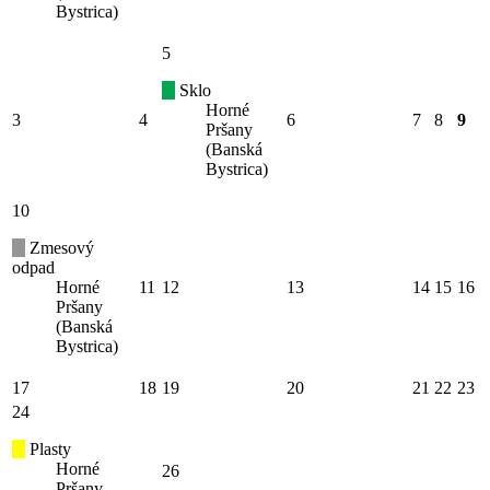
Bystrica)
5
Sklo
Horné
3
4
6
7
8
9
Pršany
(Banská
Bystrica)
10
Zmesový
odpad
Horné
11
12
13
14
15
16
Pršany
(Banská
Bystrica)
17
18
19
20
21
22
23
24
Plasty
Horné
26
Pršany