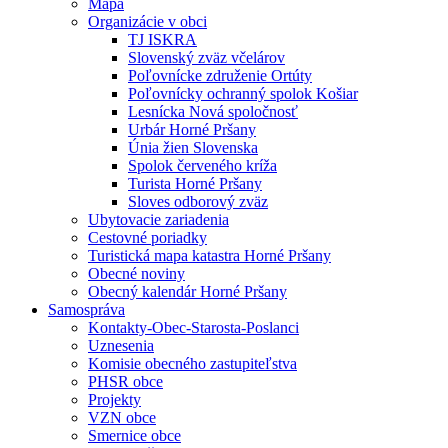
Mapa
Organizácie v obci
TJ ISKRA
Slovenský zväz včelárov
Poľovnícke združenie Ortúty
Poľovnícky ochranný spolok Košiar
Lesnícka Nová spoločnosť
Urbár Horné Pršany
Únia žien Slovenska
Spolok červeného kríža
Turista Horné Pršany
Sloves odborový zväz
Ubytovacie zariadenia
Cestovné poriadky
Turistická mapa katastra Horné Pršany
Obecné noviny
Obecný kalendár Horné Pršany
Samospráva
Kontakty-Obec-Starosta-Poslanci
Uznesenia
Komisie obecného zastupiteľstva
PHSR obce
Projekty
VZN obce
Smernice obce