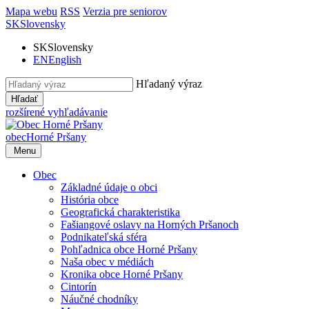
Mapa webu
RSS
Verzia pre seniorov
SK
Slovensky
SK
Slovensky
EN
English
Hľadaný výraz
Hľadať
rozšírené vyhľadávanie
obec
Horné Pršany
Menu
Obec
Základné údaje o obci
História obce
Geografická charakteristika
Fašiangové oslavy na Horných Pršanoch
Podnikateľská sféra
Pohľadnica obce Horné Pršany
Naša obec v médiách
Kronika obce Horné Pršany
Cintorín
Náučné chodníky