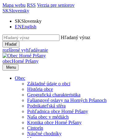
Mapa webu
RSS
Verzia pre seniorov
SK
Slovensky
SK
Slovensky
EN
English
Hľadaný výraz
Hľadať
rozšírené vyhľadávanie
obec
Horné Pršany
Menu
Obec
Základné údaje o obci
História obce
Geografická charakteristika
Fašiangové oslavy na Horných Pršanoch
Podnikateľská sféra
Pohľadnica obce Horné Pršany
Naša obec v médiách
Kronika obce Horné Pršany
Cintorín
Náučné chodníky