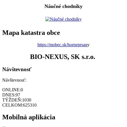
Náučné chodníky
Mapa katastra obce
https://mobec.sk/horneprsan
y
BIO-NEXUS, SK s.r.o.
Návštevnosť
Návštevnosť:
ONLINE:
0
DNES:
97
TÝŽDEŇ:
1030
CELKOM:
625310
Mobilná aplikácia