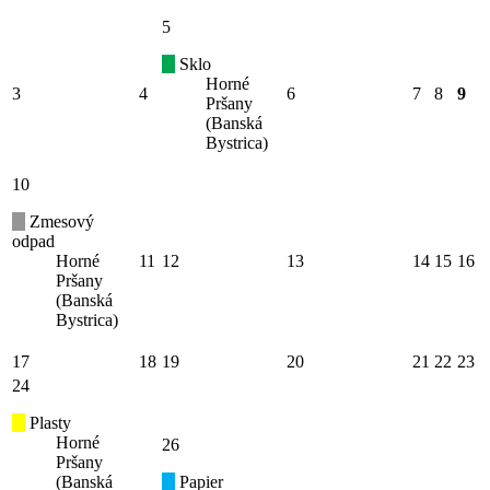
5
Sklo
Horné
3
4
6
7
8
9
Pršany
(Banská
Bystrica)
10
Zmesový
odpad
Horné
11
12
13
14
15
16
Pršany
(Banská
Bystrica)
17
18
19
20
21
22
23
24
Plasty
Horné
26
Pršany
(Banská
Papier