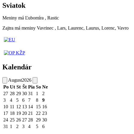
Sviatok
Meniny má
Ľubomíra
, Rastic
Zajtra má meniny
Vavrinec
, Lars, Laurenc, Laurus, Lorenc, Vavro
Kalendár
August
2026
Po
Ut
St
Št
Pia
So
Ne
27
28
29
30
31
1
2
3
4
5
6
7
8
9
10
11
12
13
14
15
16
17
18
19
20
21
22
23
24
25
26
27
28
29
30
31
1
2
3
4
5
6