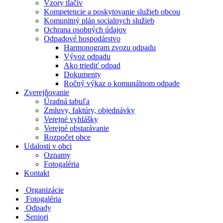
Vzory tlačiv
Kompetencie a poskytovanie služieb obcou
Komunitný plán socialnych služieb
Ochrana osobných údajov
Odpadové hospodárstvo
Harmonogram zvozu odpadu
Vývoz odpadu
Ako triediť odpad
Dokumenty
Ročný výkaz o komunálnom odpade
Zverejňovanie
Úradná tabuľa
Zmluvy, faktúry, objednávky
Verejné vyhlášky
Verejné obstarávanie
Rozpočet obce
Udalosti v obci
Oznamy
Fotogaléria
Kontakt
Organizácie
Fotogaléria
Odpady
Seniori