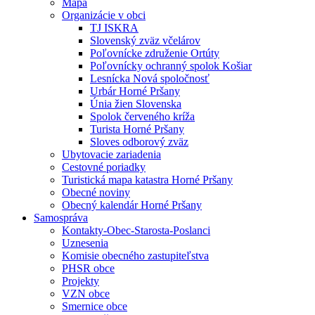
Mapa
Organizácie v obci
TJ ISKRA
Slovenský zväz včelárov
Poľovnícke združenie Ortúty
Poľovnícky ochranný spolok Košiar
Lesnícka Nová spoločnosť
Urbár Horné Pršany
Únia žien Slovenska
Spolok červeného kríža
Turista Horné Pršany
Sloves odborový zväz
Ubytovacie zariadenia
Cestovné poriadky
Turistická mapa katastra Horné Pršany
Obecné noviny
Obecný kalendár Horné Pršany
Samospráva
Kontakty-Obec-Starosta-Poslanci
Uznesenia
Komisie obecného zastupiteľstva
PHSR obce
Projekty
VZN obce
Smernice obce