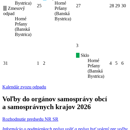
Bystrica)
Horné
25
27
28
29
30
Zmesový
Pršany
odpad
(Banská
Horné
Bystrica)
Pršany
(Banská
Bystrica)
3
Sklo
Horné
31
1
2
4
5
6
Pršany
(Banská
Bystrica)
Kalendár zvozu odpadu
Voľby do orgánov samosprávy obcí
a samosprávnych krajov 2026
Rozhodnutie predsedu NR SR
Informácia o podmienkach práva voliť a práva byť volený pre voľby