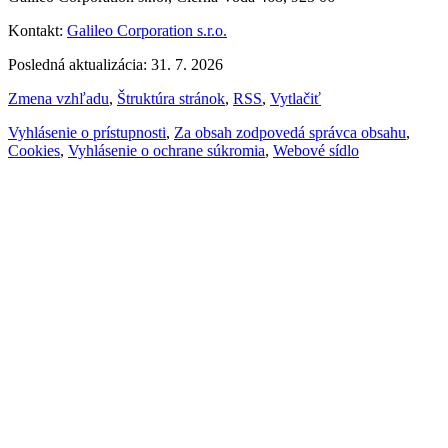
Kontakt:
Galileo Corporation s.r.o.
Posledná aktualizácia: 31. 7. 2026
Zmena vzhľadu
,
Štruktúra stránok
,
RSS
,
Vytlačiť
Vyhlásenie o prístupnosti
,
Za obsah zodpovedá správca obsahu
,
Cookies
,
Vyhlásenie o ochrane súkromia
,
Webové sídlo