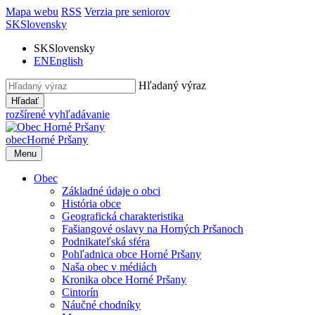
Mapa webu
RSS
Verzia pre seniorov
SK
Slovensky
SK
Slovensky
EN
English
Hľadaný výraz
Hľadať
rozšírené vyhľadávanie
obec
Horné Pršany
Menu
Obec
Základné údaje o obci
História obce
Geografická charakteristika
Fašiangové oslavy na Horných Pršanoch
Podnikateľská sféra
Pohľadnica obce Horné Pršany
Naša obec v médiách
Kronika obce Horné Pršany
Cintorín
Náučné chodníky