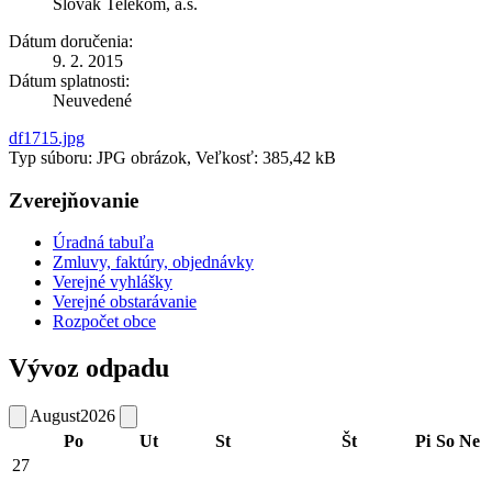
Slovak Telekom, a.s.
Dátum doručenia:
9. 2. 2015
Dátum splatnosti:
Neuvedené
df1715.jpg
Typ súboru: JPG obrázok, Veľkosť: 385,42 kB
Zverejňovanie
Úradná tabuľa
Zmluvy, faktúry, objednávky
Verejné vyhlášky
Verejné obstarávanie
Rozpočet obce
Vývoz odpadu
August
2026
Po
Ut
St
Št
Pi
So
Ne
27