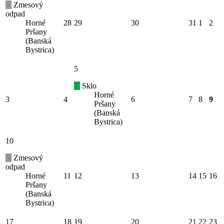
Zmesový
odpad
Horné
28
29
30
31
1
2
Pršany
(Banská
Bystrica)
5
Sklo
Horné
3
4
6
7
8
9
Pršany
(Banská
Bystrica)
10
Zmesový
odpad
Horné
11
12
13
14
15
16
Pršany
(Banská
Bystrica)
17
18
19
20
21
22
23