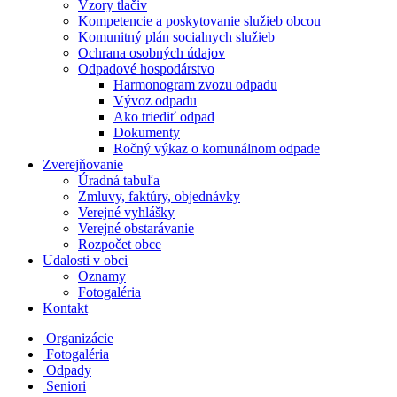
Vzory tlačiv
Kompetencie a poskytovanie služieb obcou
Komunitný plán socialnych služieb
Ochrana osobných údajov
Odpadové hospodárstvo
Harmonogram zvozu odpadu
Vývoz odpadu
Ako triediť odpad
Dokumenty
Ročný výkaz o komunálnom odpade
Zverejňovanie
Úradná tabuľa
Zmluvy, faktúry, objednávky
Verejné vyhlášky
Verejné obstarávanie
Rozpočet obce
Udalosti v obci
Oznamy
Fotogaléria
Kontakt
Organizácie
Fotogaléria
Odpady
Seniori