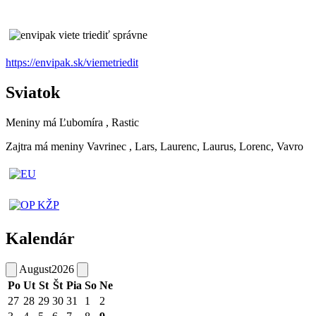
https://envipak.sk/viemetriedit
Sviatok
Meniny má
Ľubomíra
, Rastic
Zajtra má meniny
Vavrinec
, Lars, Laurenc, Laurus, Lorenc, Vavro
Kalendár
August
2026
Po
Ut
St
Št
Pia
So
Ne
27
28
29
30
31
1
2