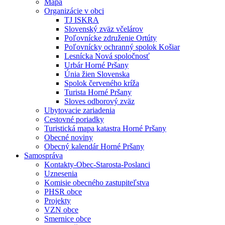
Mapa
Organizácie v obci
TJ ISKRA
Slovenský zväz včelárov
Poľovnícke združenie Ortúty
Poľovnícky ochranný spolok Košiar
Lesnícka Nová spoločnosť
Urbár Horné Pršany
Únia žien Slovenska
Spolok červeného kríža
Turista Horné Pršany
Sloves odborový zväz
Ubytovacie zariadenia
Cestovné poriadky
Turistická mapa katastra Horné Pršany
Obecné noviny
Obecný kalendár Horné Pršany
Samospráva
Kontakty-Obec-Starosta-Poslanci
Uznesenia
Komisie obecného zastupiteľstva
PHSR obce
Projekty
VZN obce
Smernice obce