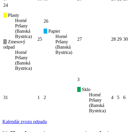
24
Plasty
Horné
26
Pršany
(Banská
Papier
Bystrica)
Horné
25
27
28
29
30
Zmesový
Pršany
odpad
(Banská
Horné
Bystrica)
Pršany
(Banská
Bystrica)
3
Sklo
Horné
31
1
2
4
5
6
Pršany
(Banská
Bystrica)
Kalendár zvozu odpadu