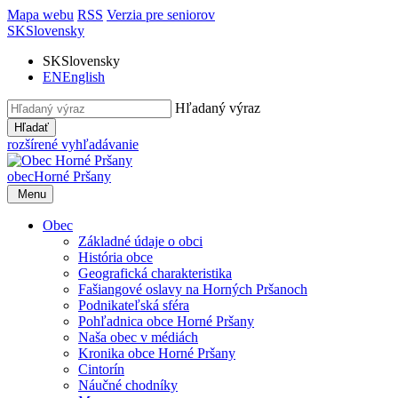
Mapa webu
RSS
Verzia pre seniorov
SK
Slovensky
SK
Slovensky
EN
English
Hľadaný výraz
Hľadať
rozšírené vyhľadávanie
obec
Horné Pršany
Menu
Obec
Základné údaje o obci
História obce
Geografická charakteristika
Fašiangové oslavy na Horných Pršanoch
Podnikateľská sféra
Pohľadnica obce Horné Pršany
Naša obec v médiách
Kronika obce Horné Pršany
Cintorín
Náučné chodníky