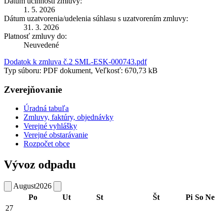
Dátum účinnosti zmluvy:
1. 5. 2026
Dátum uzatvorenia/udelenia súhlasu s uzatvorením zmluvy:
31. 3. 2026
Platnosť zmluvy do:
Neuvedené
Dodatok k zmluva č.2 SML-ESK-000743.pdf
Typ súboru: PDF dokument, Veľkosť: 670,73 kB
Zverejňovanie
Úradná tabuľa
Zmluvy, faktúry, objednávky
Verejné vyhlášky
Verejné obstarávanie
Rozpočet obce
Vývoz odpadu
August
2026
Po
Ut
St
Št
Pi
So
Ne
27