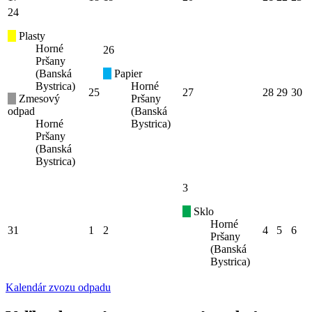
24
Plasty
Horné
26
Pršany
(Banská
Papier
Bystrica)
Horné
25
27
28
29
30
Zmesový
Pršany
odpad
(Banská
Horné
Bystrica)
Pršany
(Banská
Bystrica)
3
Sklo
Horné
31
1
2
4
5
6
Pršany
(Banská
Bystrica)
Kalendár zvozu odpadu