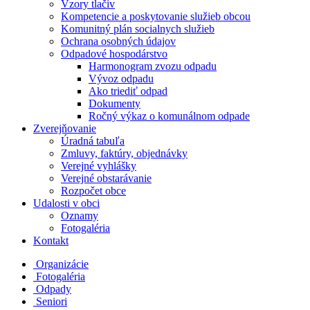
Vzory tlačiv
Kompetencie a poskytovanie služieb obcou
Komunitný plán socialnych služieb
Ochrana osobných údajov
Odpadové hospodárstvo
Harmonogram zvozu odpadu
Vývoz odpadu
Ako triediť odpad
Dokumenty
Ročný výkaz o komunálnom odpade
Zverejňovanie
Úradná tabuľa
Zmluvy, faktúry, objednávky
Verejné vyhlášky
Verejné obstarávanie
Rozpočet obce
Udalosti v obci
Oznamy
Fotogaléria
Kontakt
Organizácie
Fotogaléria
Odpady
Seniori