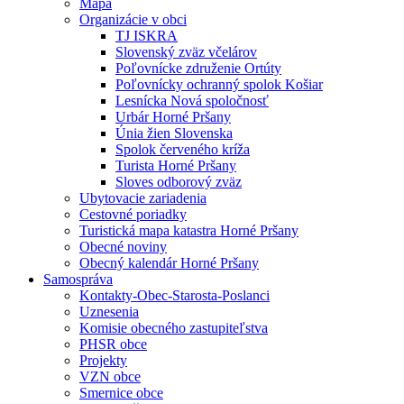
Mapa
Organizácie v obci
TJ ISKRA
Slovenský zväz včelárov
Poľovnícke združenie Ortúty
Poľovnícky ochranný spolok Košiar
Lesnícka Nová spoločnosť
Urbár Horné Pršany
Únia žien Slovenska
Spolok červeného kríža
Turista Horné Pršany
Sloves odborový zväz
Ubytovacie zariadenia
Cestovné poriadky
Turistická mapa katastra Horné Pršany
Obecné noviny
Obecný kalendár Horné Pršany
Samospráva
Kontakty-Obec-Starosta-Poslanci
Uznesenia
Komisie obecného zastupiteľstva
PHSR obce
Projekty
VZN obce
Smernice obce