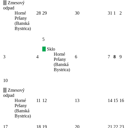
Zmesový
odpad
Horné
28
29
30
31
1
2
Pršany
(Banská
Bystrica)
5
Sklo
Horné
3
4
6
7
8
9
Pršany
(Banská
Bystrica)
10
Zmesový
odpad
Horné
11
12
13
14
15
16
Pršany
(Banská
Bystrica)
17
18
19
20
21
22
23