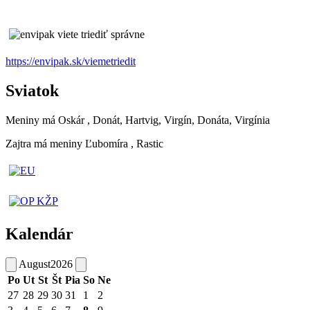
https://envipak.sk/viemetriedit
Sviatok
Meniny má
Oskár
, Donát, Hartvig, Virgín, Donáta, Virgínia
Zajtra má meniny
Ľubomíra
, Rastic
Kalendár
August
2026
Po
Ut
St
Št
Pia
So
Ne
27
28
29
30
31
1
2