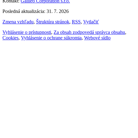
Kontakt:
Galileo Corporation s.r.o.
Posledná aktualizácia: 31. 7. 2026
Zmena vzhľadu
,
Štruktúra stránok
,
RSS
,
Vytlačiť
Vyhlásenie o prístupnosti
,
Za obsah zodpovedá správca obsahu
,
Cookies
,
Vyhlásenie o ochrane súkromia
,
Webové sídlo