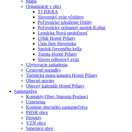
Mapa
Organizácie v obci
TJ ISKRA
Slovenský zväz včelárov
Poľovnícke združenie Ortúty
Poľovnícky ochranný spolok Košiar
Lesnícka Nová spoločnosť
Urbár Horné Pršany
Únia žien Slovenska
Spolok červeného kríža
Turista Horné Pršany
Sloves odborový zväz
Ubytovacie zariadenia
Cestovné poriadky
Turistická mapa katastra Horné Pršany
Obecné noviny
Obecný kalendár Horné Pršany
Samospráva
Kontakty-Obec-Starosta-Poslanci
Uznesenia
Komisie obecného zastupiteľstva
PHSR obce
Projekty
VZN obce
Smernice obce