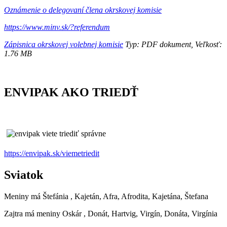
Oznámenie o delegovaní člena okrskovej komisie
https://www.minv.sk/?referendum
Zápisnica okrskovej volebnej komisie
Typ: PDF dokument, Veľkosť:
1.76 MB
ENVIPAK AKO TRIEDŤ
https://envipak.sk/viemetriedit
Sviatok
Meniny má
Štefánia
, Kajetán, Afra, Afrodita, Kajetána, Štefana
Zajtra má meniny
Oskár
, Donát, Hartvig, Virgín, Donáta, Virgínia