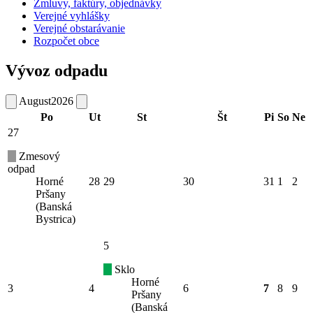
Zmluvy, faktúry, objednávky
Verejné vyhlášky
Verejné obstarávanie
Rozpočet obce
Vývoz odpadu
August
2026
Po
Ut
St
Št
Pi
So
Ne
27
Zmesový
odpad
Horné
28
29
30
31
1
2
Pršany
(Banská
Bystrica)
5
Sklo
Horné
3
4
6
7
8
9
Pršany
(Banská