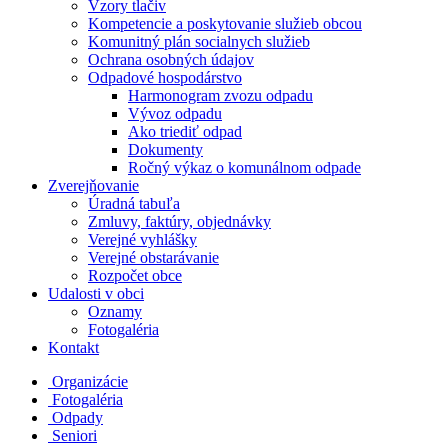
Vzory tlačiv
Kompetencie a poskytovanie služieb obcou
Komunitný plán socialnych služieb
Ochrana osobných údajov
Odpadové hospodárstvo
Harmonogram zvozu odpadu
Vývoz odpadu
Ako triediť odpad
Dokumenty
Ročný výkaz o komunálnom odpade
Zverejňovanie
Úradná tabuľa
Zmluvy, faktúry, objednávky
Verejné vyhlášky
Verejné obstarávanie
Rozpočet obce
Udalosti v obci
Oznamy
Fotogaléria
Kontakt
Organizácie
Fotogaléria
Odpady
Seniori