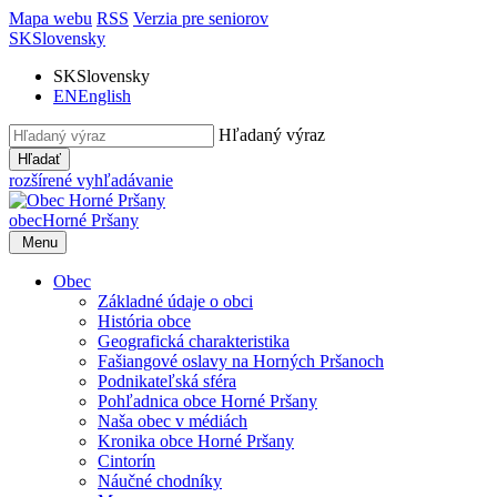
Mapa webu
RSS
Verzia pre seniorov
SK
Slovensky
SK
Slovensky
EN
English
Hľadaný výraz
Hľadať
rozšírené vyhľadávanie
obec
Horné Pršany
Menu
Obec
Základné údaje o obci
História obce
Geografická charakteristika
Fašiangové oslavy na Horných Pršanoch
Podnikateľská sféra
Pohľadnica obce Horné Pršany
Naša obec v médiách
Kronika obce Horné Pršany
Cintorín
Náučné chodníky