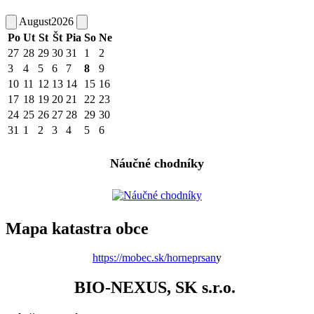
August
2026
Po
Ut
St
Št
Pia
So
Ne
27
28
29
30
31
1
2
3
4
5
6
7
8
9
10
11
12
13
14
15
16
17
18
19
20
21
22
23
24
25
26
27
28
29
30
31
1
2
3
4
5
6
Náučné chodníky
Mapa katastra obce
https://mobec.sk/horneprsan
y
BIO-NEXUS, SK s.r.o.