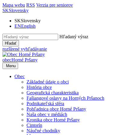
Mapa webu
RSS
Verzia pre seniorov
SK
Slovensky
SK
Slovensky
EN
English
Hľadaný výraz
Hľadať
rozšírené vyhľadávanie
obec
Horné Pršany
Menu
Obec
Základné údaje o obci
História obce
Geografická charakteristika
Fašiangové oslavy na Horných Pršanoch
Podnikateľská sféra
Pohľadnica obce Horné Pršany
Naša obec v médiách
Kronika obce Horné Pršany
Cintorín
Náučné chodníky