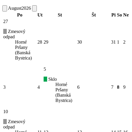
August
2026
Po
Ut
St
Št
Pi
So
Ne
27
Zmesový
odpad
Horné
28
29
30
31
1
2
Pršany
(Banská
Bystrica)
5
Sklo
Horné
3
4
6
7
8
9
Pršany
(Banská
Bystrica)
10
Zmesový
odpad