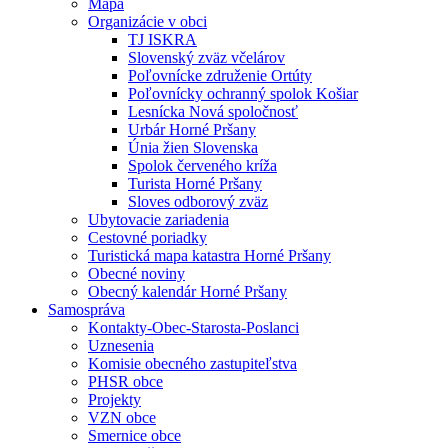
Mapa
Organizácie v obci
TJ ISKRA
Slovenský zväz včelárov
Poľovnícke združenie Ortúty
Poľovnícky ochranný spolok Košiar
Lesnícka Nová spoločnosť
Urbár Horné Pršany
Únia žien Slovenska
Spolok červeného kríža
Turista Horné Pršany
Sloves odborový zväz
Ubytovacie zariadenia
Cestovné poriadky
Turistická mapa katastra Horné Pršany
Obecné noviny
Obecný kalendár Horné Pršany
Samospráva
Kontakty-Obec-Starosta-Poslanci
Uznesenia
Komisie obecného zastupiteľstva
PHSR obce
Projekty
VZN obce
Smernice obce