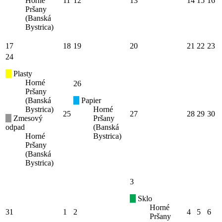
Horné
11
12
13
14
15
16
Pršany
(Banská
Bystrica)
17
18
19
20
21
22
23
24
Plasty
Horné
26
Pršany
(Banská
Papier
Bystrica)
Horné
25
27
28
29
30
Zmesový
Pršany
odpad
(Banská
Horné
Bystrica)
Pršany
(Banská
Bystrica)
3
Sklo
Horné
31
1
2
4
5
6
Pršany