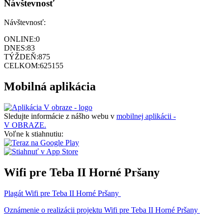
Návštevnosť
Návštevnosť:
ONLINE:
0
DNES:
83
TÝŽDEŇ:
875
CELKOM:
625155
Mobilná aplikácia
Sledujte informácie z nášho webu v
mobilnej aplikácii -
V OBRAZE.
Voľne k stiahnutiu:
Wifi pre Teba II Horné Pršany
Plagát Wifi pre Teba II Horné Pršany
Oznámenie o realizácii projektu Wifi pre Teba II Horné Pršany