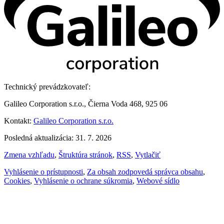
Technický prevádzkovateľ:
Galileo Corporation s.r.o., Čierna Voda 468, 925 06
Kontakt:
Galileo Corporation s.r.o.
Posledná aktualizácia: 31. 7. 2026
Zmena vzhľadu
,
Štruktúra stránok
,
RSS
,
Vytlačiť
Vyhlásenie o prístupnosti
,
Za obsah zodpovedá správca obsahu
,
Cookies
,
Vyhlásenie o ochrane súkromia
,
Webové sídlo