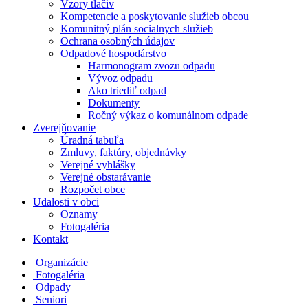
Vzory tlačiv
Kompetencie a poskytovanie služieb obcou
Komunitný plán socialnych služieb
Ochrana osobných údajov
Odpadové hospodárstvo
Harmonogram zvozu odpadu
Vývoz odpadu
Ako triediť odpad
Dokumenty
Ročný výkaz o komunálnom odpade
Zverejňovanie
Úradná tabuľa
Zmluvy, faktúry, objednávky
Verejné vyhlášky
Verejné obstarávanie
Rozpočet obce
Udalosti v obci
Oznamy
Fotogaléria
Kontakt
Organizácie
Fotogaléria
Odpady
Seniori