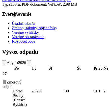
Typ súboru: PDF dokument, Veľkosť: 2,98 MB
Zverejňovanie
Úradná tabuľa
Zmluvy, faktúry, objednávky
Verejné vyhlášky
Verejné obstarávanie
Rozpočet obce
Vývoz odpadu
August
2026
Po
Ut
St
Št
Pi
So
Ne
27
Zmesový
odpad
Horné
28
29
30
31
1
2
Pršany
(Banská
Bystrica)