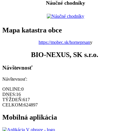
Náučné chodníky
Mapa katastra obce
https://mobec.sk/horneprsan
y
BIO-NEXUS, SK s.r.o.
Návštevnosť
Návštevnosť:
ONLINE:
0
DNES:
16
TÝŽDEŇ:
617
CELKOM:
624897
Mobilná aplikácia