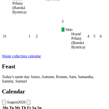
Pršany
(Banská
Bystrica)
3
Sklo
Horné
31
1
2
4
5
6
Pršany
(Banská
Bystrica)
Waste collection calendar
Feast
Today's name day
Amos, Autumn, Roman, Sam, Samantha,
Sammy, Samuel
Calendar
August
2026
Mo
Tu
We
Th
Fr
Sa
Su