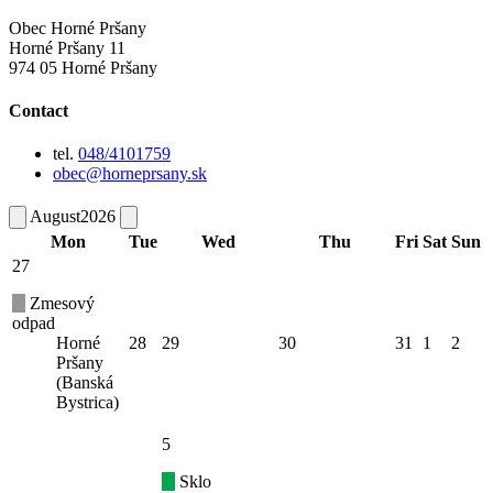
Obec Horné Pršany
Horné Pršany 11
974 05 Horné Pršany
Contact
tel.
048/4101759
obec@horneprsany.sk
August
2026
Mon
Tue
Wed
Thu
Fri
Sat
Sun
27
Zmesový
odpad
Horné
28
29
30
31
1
2
Pršany
(Banská
Bystrica)
5
Sklo