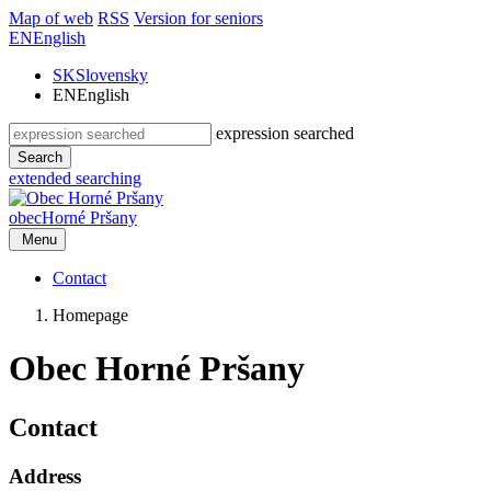
Map of web
RSS
Version for seniors
EN
English
SK
Slovensky
EN
English
expression searched
Search
extended searching
obec
Horné Pršany
Menu
Contact
Homepage
Obec Horné Pršany
Contact
Address