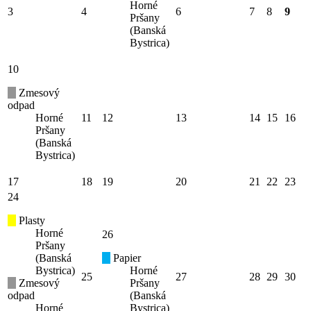
Horné
3
4
6
7
8
9
Pršany
(Banská
Bystrica)
10
Zmesový
odpad
Horné
11
12
13
14
15
16
Pršany
(Banská
Bystrica)
17
18
19
20
21
22
23
24
Plasty
Horné
26
Pršany
(Banská
Papier
Bystrica)
Horné
25
27
28
29
30
Zmesový
Pršany
odpad
(Banská
Horné
Bystrica)