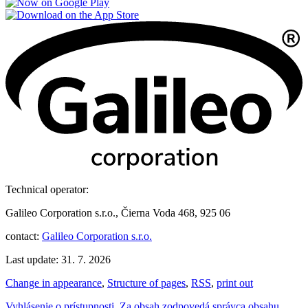
Technical operator:
Galileo Corporation s.r.o., Čierna Voda 468, 925 06
contact:
Galileo Corporation s.r.o.
Last update: 31. 7. 2026
Change in appearance
,
Structure of pages
,
RSS
,
print out
Vyhlásenie o prístupnosti
,
Za obsah zodpovedá správca obsahu
,