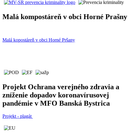
Malá kompostáreň v obci Horné Prašny
Malá kopostáreň v obci Horné Pršany
Projekt Ochrana verejného zdravia a
zníženie dopadov koronavírusovej
pandémie v MFO Banská Bystrica
Projekt - plagát