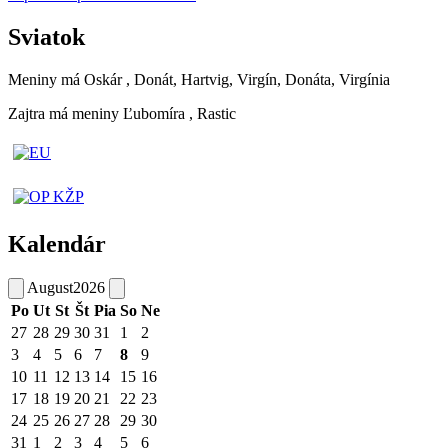
Sviatok
Meniny má
Oskár
, Donát, Hartvig, Virgín, Donáta, Virgínia
Zajtra má meniny
Ľubomíra
, Rastic
Kalendár
August
2026
Po
Ut
St
Št
Pia
So
Ne
27
28
29
30
31
1
2
3
4
5
6
7
8
9
10
11
12
13
14
15
16
17
18
19
20
21
22
23
24
25
26
27
28
29
30
31
1
2
3
4
5
6