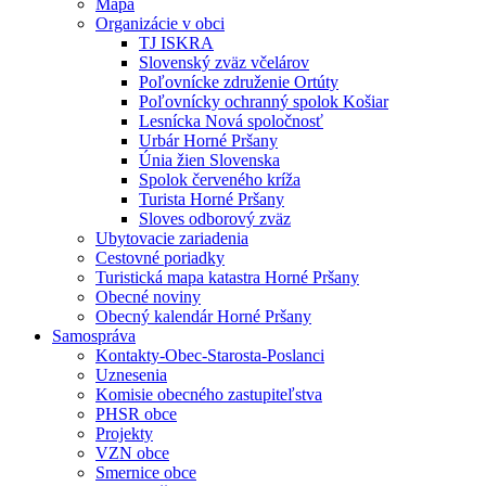
Mapa
Organizácie v obci
TJ ISKRA
Slovenský zväz včelárov
Poľovnícke združenie Ortúty
Poľovnícky ochranný spolok Košiar
Lesnícka Nová spoločnosť
Urbár Horné Pršany
Únia žien Slovenska
Spolok červeného kríža
Turista Horné Pršany
Sloves odborový zväz
Ubytovacie zariadenia
Cestovné poriadky
Turistická mapa katastra Horné Pršany
Obecné noviny
Obecný kalendár Horné Pršany
Samospráva
Kontakty-Obec-Starosta-Poslanci
Uznesenia
Komisie obecného zastupiteľstva
PHSR obce
Projekty
VZN obce
Smernice obce