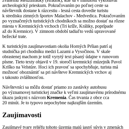
zvanému Medzihrádky (Hrádok), kde sa v minulosti vykonával
archeologický prieskum. Pokračovaním po poľnej ceste sa
návštevník dostane k rázcestiu - lesná cesta dovedie turistu
k stredisku zimných športov Malachov - Medvedica. Pokračovaním
po vyznačených turistických chodníkoch sa možno dostať na rôzne
miesta v Kremnických vrchoch (Tri kríže, Králiky, poprípade
až do Kremnice). V zimnom období tadiaľto vedú upravované
bežecké trate.
K turistickým zaujímavostiam okolia Horných Pršian patrí aj
studnička pri chodníku medzi Lazami a Vysočinou. V skale
obrastenej machom je totiž vyrytý text písaný údajne v runovom
písme. Tieto texty objavil v 19. storočí kremnický múzejník Pavol
Kriško na Velstúre. Hoci ich pravosť sa spochybňuje, turista má
možnosť oboznámiť sa pri návšteve Kremnických vrchov aj
s takouto zvláštnosťou.
Návštevníci sa môžu dostať priamo zo zastávky autobusu
po významovej turistickej značke k veľmi zaujímavému prírodnému
úkazu jaskyni s názvom
Kremenia
. Čas trvania z obce cca
20 minút. Je to typovo nepochybne najkrajším územím.
Zaujímavosti
Zaujímavé tvary reliéfu tohoto územia majú jasný súvis v zmenách