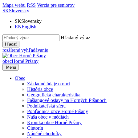
Mapa webu
RSS
Verzia pre seniorov
SK
Slovensky
SK
Slovensky
EN
English
Hľadaný výraz
Hľadať
rozšírené vyhľadávanie
obec
Horné Pršany
Menu
Obec
Základné údaje o obci
História obce
Geografická charakteristika
Fašiangové oslavy na Horných Pršanoch
Podnikateľská sféra
Pohľadnica obce Horné Pršany
Naša obec v médiách
Kronika obce Horné Pršany
Cintorín
Náučné chodníky