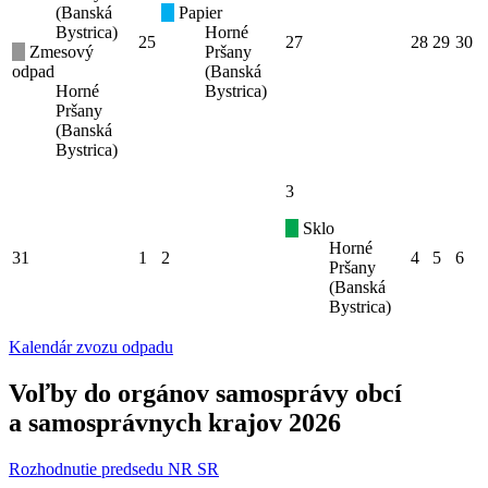
(Banská
Papier
Bystrica)
Horné
25
27
28
29
30
Zmesový
Pršany
odpad
(Banská
Horné
Bystrica)
Pršany
(Banská
Bystrica)
3
Sklo
Horné
31
1
2
4
5
6
Pršany
(Banská
Bystrica)
Kalendár zvozu odpadu
Voľby do orgánov samosprávy obcí
a samosprávnych krajov 2026
Rozhodnutie predsedu NR SR