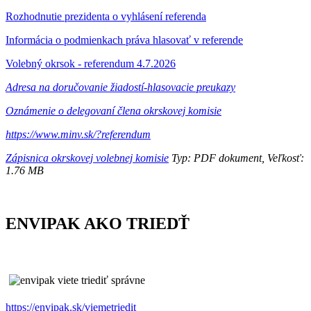
Rozhodnutie prezidenta o vyhlásení referenda
Informácia o podmienkach práva hlasovať v referende
Volebný okrsok - referendum 4.7.2026
Adresa na doručovanie žiadostí-hlasovacie preukazy
Oznámenie o delegovaní člena okrskovej komisie
https://www.minv.sk/?referendum
Zápisnica okrskovej volebnej komisie
Typ: PDF dokument, Veľkosť:
1.76 MB
ENVIPAK AKO TRIEDŤ
https://envipak.sk/viemetriedit