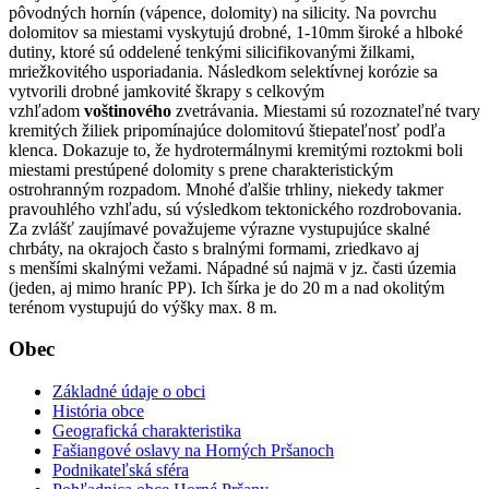
pôvodných hornín (vápence, dolomity) na silicity. Na povrchu
dolomitov sa miestami vyskytujú drobné, 1-10mm široké a hlboké
dutiny, ktoré sú oddelené tenkými silicifikovanými žilkami,
mriežkovitého usporiadania. Následkom selektívnej korózie sa
vytvorili drobné jamkovité škrapy s celkovým
vzhľadom
voštinového
zvetrávania. Miestami sú rozoznateľné tvary
kremitých žiliek pripomínajúce dolomitovú štiepateľnosť podľa
klenca. Dokazuje to, že hydrotermálnymi kremitými roztokmi boli
miestami prestúpené dolomity s prene charakteristickým
ostrohranným rozpadom. Mnohé ďalšie trhliny, niekedy takmer
pravouhlého vzhľadu, sú výsledkom tektonického rozdrobovania.
Za zvlášť zaujímavé považujeme výrazne vystupujúce skalné
chrbáty, na okrajoch často s bralnými formami, zriedkavo aj
s menšími skalnými vežami. Nápadné sú najmä v jz. časti územia
(jeden, aj mimo hraníc PP). Ich šírka je do 20 m a nad okolitým
terénom vystupujú do výšky max. 8 m.
Obec
Základné údaje o obci
História obce
Geografická charakteristika
Fašiangové oslavy na Horných Pršanoch
Podnikateľská sféra