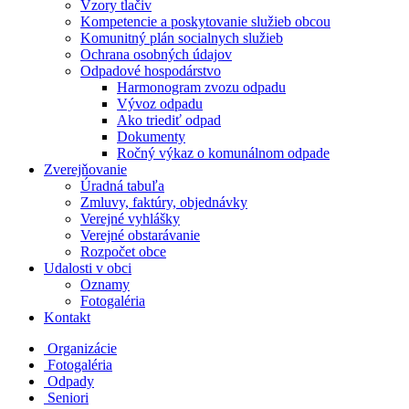
Vzory tlačiv
Kompetencie a poskytovanie služieb obcou
Komunitný plán socialnych služieb
Ochrana osobných údajov
Odpadové hospodárstvo
Harmonogram zvozu odpadu
Vývoz odpadu
Ako triediť odpad
Dokumenty
Ročný výkaz o komunálnom odpade
Zverejňovanie
Úradná tabuľa
Zmluvy, faktúry, objednávky
Verejné vyhlášky
Verejné obstarávanie
Rozpočet obce
Udalosti v obci
Oznamy
Fotogaléria
Kontakt
Organizácie
Fotogaléria
Odpady
Seniori