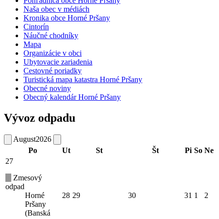
Pohľadnica obce Horné Pršany
Naša obec v médiách
Kronika obce Horné Pršany
Cintorín
Náučné chodníky
Mapa
Organizácie v obci
Ubytovacie zariadenia
Cestovné poriadky
Turistická mapa katastra Horné Pršany
Obecné noviny
Obecný kalendár Horné Pršany
Vývoz odpadu
August
2026
Po
Ut
St
Št
Pi
So
Ne
27
Zmesový
odpad
Horné
28
29
30
31
1
2
Pršany
(Banská