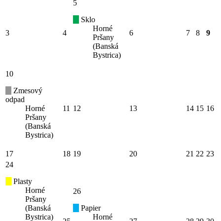
5
Sklo
Horné
3
4
6
7
8
9
Pršany
(Banská
Bystrica)
10
Zmesový
odpad
Horné
11
12
13
14
15
16
Pršany
(Banská
Bystrica)
17
18
19
20
21
22
23
24
Plasty
Horné
26
Pršany
(Banská
Papier
Bystrica)
Horné