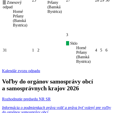
25
27
28
29
30
Zmesový
Pršany
odpad
(Banská
Horné
Bystrica)
Pršany
(Banská
Bystrica)
3
Sklo
Horné
31
1
2
4
5
6
Pršany
(Banská
Bystrica)
Kalendár zvozu odpadu
Voľby do orgánov samosprávy obcí
a samosprávnych krajov 2026
Rozhodnutie predsedu NR SR
Informácia o podmienkach práva voliť a práva byť volený pre voľby
do orgánov samosprávy obcí