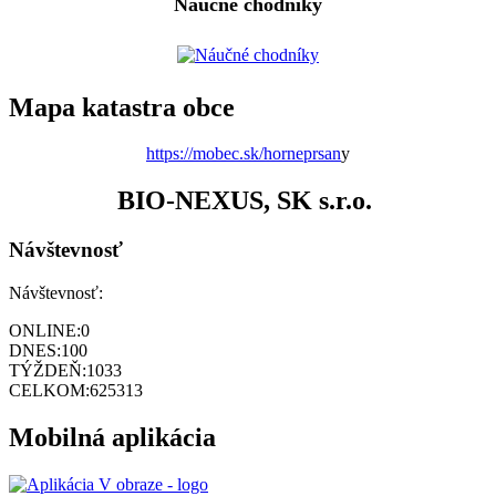
Náučné chodníky
Mapa katastra obce
https://mobec.sk/horneprsan
y
BIO-NEXUS, SK s.r.o.
Návštevnosť
Návštevnosť:
ONLINE:
0
DNES:
100
TÝŽDEŇ:
1033
CELKOM:
625313
Mobilná aplikácia