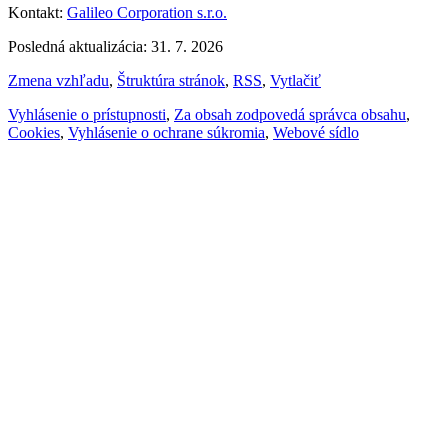
Kontakt:
Galileo Corporation s.r.o.
Posledná aktualizácia: 31. 7. 2026
Zmena vzhľadu
,
Štruktúra stránok
,
RSS
,
Vytlačiť
Vyhlásenie o prístupnosti
,
Za obsah zodpovedá správca obsahu
,
Cookies
,
Vyhlásenie o ochrane súkromia
,
Webové sídlo