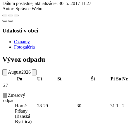
Dátum poslednej aktualizácie:
30. 5. 2017 11:27
Autor:
Správce Webu
Udalosti v obci
Oznamy
Fotogaléria
Vývoz odpadu
August
2026
Po
Ut
St
Št
Pi
So
Ne
27
Zmesový
odpad
Horné
28
29
30
31
1
2
Pršany
(Banská
Bystrica)