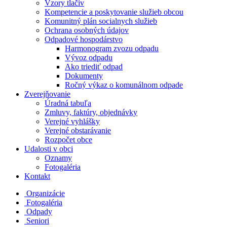
Vzory tlačiv
Kompetencie a poskytovanie služieb obcou
Komunitný plán socialnych služieb
Ochrana osobných údajov
Odpadové hospodárstvo
Harmonogram zvozu odpadu
Vývoz odpadu
Ako triediť odpad
Dokumenty
Ročný výkaz o komunálnom odpade
Zverejňovanie
Úradná tabuľa
Zmluvy, faktúry, objednávky
Verejné vyhlášky
Verejné obstarávanie
Rozpočet obce
Udalosti v obci
Oznamy
Fotogaléria
Kontakt
Organizácie
Fotogaléria
Odpady
Seniori