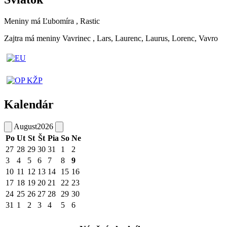
Meniny má
Ľubomíra
, Rastic
Zajtra má meniny
Vavrinec
, Lars, Laurenc, Laurus, Lorenc, Vavro
Kalendár
August
2026
Po
Ut
St
Št
Pia
So
Ne
27
28
29
30
31
1
2
3
4
5
6
7
8
9
10
11
12
13
14
15
16
17
18
19
20
21
22
23
24
25
26
27
28
29
30
31
1
2
3
4
5
6