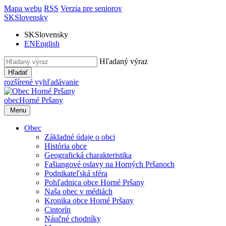
Mapa webu
RSS
Verzia pre seniorov
SK
Slovensky
SK
Slovensky
EN
English
Hľadaný výraz
Hľadať
rozšírené vyhľadávanie
obec
Horné Pršany
Menu
Obec
Základné údaje o obci
História obce
Geografická charakteristika
Fašiangové oslavy na Horných Pršanoch
Podnikateľská sféra
Pohľadnica obce Horné Pršany
Naša obec v médiách
Kronika obce Horné Pršany
Cintorín
Náučné chodníky