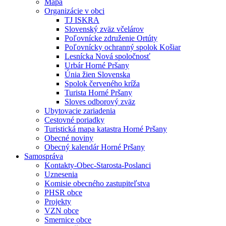
Mapa
Organizácie v obci
TJ ISKRA
Slovenský zväz včelárov
Poľovnícke združenie Ortúty
Poľovnícky ochranný spolok Košiar
Lesnícka Nová spoločnosť
Urbár Horné Pršany
Únia žien Slovenska
Spolok červeného kríža
Turista Horné Pršany
Sloves odborový zväz
Ubytovacie zariadenia
Cestovné poriadky
Turistická mapa katastra Horné Pršany
Obecné noviny
Obecný kalendár Horné Pršany
Samospráva
Kontakty-Obec-Starosta-Poslanci
Uznesenia
Komisie obecného zastupiteľstva
PHSR obce
Projekty
VZN obce
Smernice obce