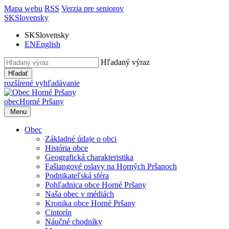
Mapa webu
RSS
Verzia pre seniorov
SK
Slovensky
SK
Slovensky
EN
English
Hľadaný výraz
Hľadať
rozšírené vyhľadávanie
obec
Horné Pršany
Menu
Obec
Základné údaje o obci
História obce
Geografická charakteristika
Fašiangové oslavy na Horných Pršanoch
Podnikateľská sféra
Pohľadnica obce Horné Pršany
Naša obec v médiách
Kronika obce Horné Pršany
Cintorín
Náučné chodníky