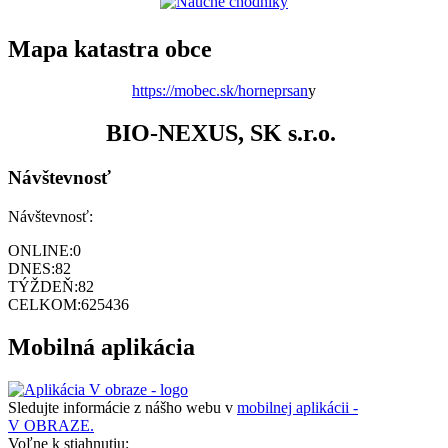
Mapa katastra obce
https://mobec.sk/horneprsan
y
BIO-NEXUS, SK s.r.o.
Návštevnosť
Návštevnosť:
ONLINE:
0
DNES:
82
TÝŽDEŇ:
82
CELKOM:
625436
Mobilná aplikácia
Sledujte informácie z nášho webu v
mobilnej aplikácii -
V OBRAZE.
Voľne k stiahnutiu: