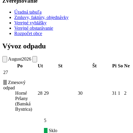
Zverejňovanie
Úradná tabuľa
Zmluvy, faktúry, objednávky
Verejné vyhlášky
Verejné obstarávanie
Rozpočet obce
Vývoz odpadu
August
2026
Po
Ut
St
Št
Pi
So
Ne
27
Zmesový
odpad
Horné
28
29
30
31
1
2
Pršany
(Banská
Bystrica)
5
Sklo