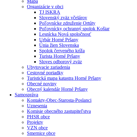
Mapa
Organizácie v obci
TJ ISKRA
Slovenský zväz včelárov
Poľovnícke združenie Ortúty
Poľovnícky ochranný spolok Košiar
Lesnícka Nová spoločnosť
Urbár Horné Pršany
Únia žien Slovenska
Spolok červeného kríža
Turista Horné Pršany
Sloves odborový zväz
Ubytovacie zariadenia
Cestovné poriadky
Turistická mapa katastra Horné Pršany
Obecné noviny
Obecný kalendár Horné Pršany
Samospráva
Kontakty-Obec-Starosta-Poslanci
Uznesenia
Komisie obecného zastupiteľstva
PHSR obce
Projekty
VZN obce
Smernice obce