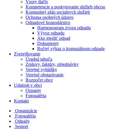
Vzory tlačiv
Kompetencie a poskytovanie služieb obcou
Komunitný plán socialnych služieb
Ochrana osobných údajov
Odpadové hospodárstvo
Harmonogram zvozu odpadu
Vývoz odpadu
Ako triediť odpad
Dokumenty
Ročný výkaz o komunálnom odpade
Zverejňovanie
Úradná tabuľa
Zmluvy, faktúry, objednávky
Verejné vyhlášky
Verejné obstarávanie
Rozpočet obce
Udalosti v obci
Oznamy
Fotogaléria
Kontakt
Organizácie
Fotogaléria
Odpady
Seniori