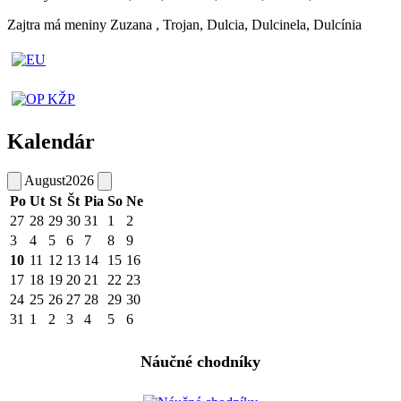
Zajtra má meniny
Zuzana
, Trojan, Dulcia, Dulcinela, Dulcínia
Kalendár
August
2026
Po
Ut
St
Št
Pia
So
Ne
27
28
29
30
31
1
2
3
4
5
6
7
8
9
10
11
12
13
14
15
16
17
18
19
20
21
22
23
24
25
26
27
28
29
30
31
1
2
3
4
5
6
Náučné chodníky