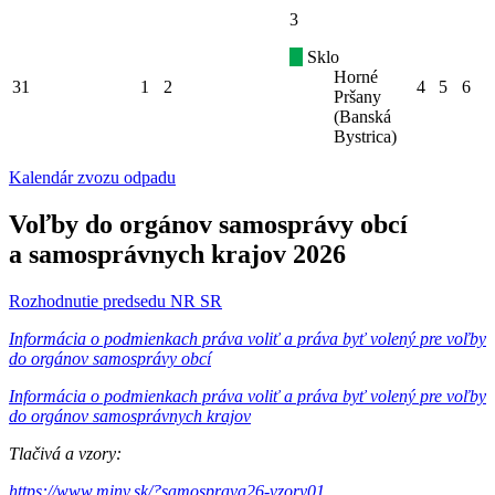
3
Sklo
Horné
31
1
2
4
5
6
Pršany
(Banská
Bystrica)
Kalendár zvozu odpadu
Voľby do orgánov samosprávy obcí
a samosprávnych krajov 2026
Rozhodnutie predsedu NR SR
Informácia o podmienkach práva voliť a práva byť volený pre voľby
do orgánov samosprávy obcí
Informácia o podmienkach práva voliť a práva byť volený pre voľby
do orgánov samosprávnych krajov
Tlačivá a vzory:
https://www.minv.sk/?samosprava26-vzory01