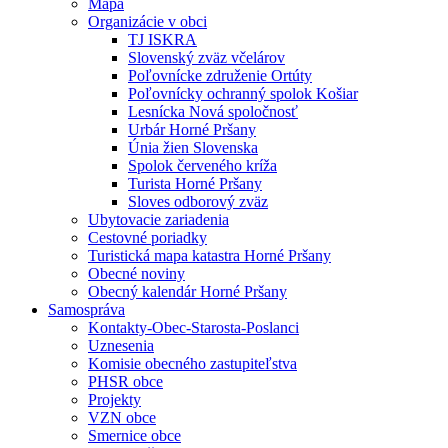
Mapa
Organizácie v obci
TJ ISKRA
Slovenský zväz včelárov
Poľovnícke združenie Ortúty
Poľovnícky ochranný spolok Košiar
Lesnícka Nová spoločnosť
Urbár Horné Pršany
Únia žien Slovenska
Spolok červeného kríža
Turista Horné Pršany
Sloves odborový zväz
Ubytovacie zariadenia
Cestovné poriadky
Turistická mapa katastra Horné Pršany
Obecné noviny
Obecný kalendár Horné Pršany
Samospráva
Kontakty-Obec-Starosta-Poslanci
Uznesenia
Komisie obecného zastupiteľstva
PHSR obce
Projekty
VZN obce
Smernice obce