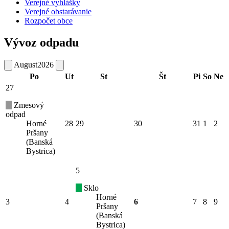
Verejné vyhlášky
Verejné obstarávanie
Rozpočet obce
Vývoz odpadu
August
2026
Po
Ut
St
Št
Pi
So
Ne
27
Zmesový
odpad
Horné
28
29
30
31
1
2
Pršany
(Banská
Bystrica)
5
Sklo
Horné
3
4
6
7
8
9
Pršany
(Banská
Bystrica)