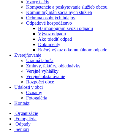
Vzory tlačiv
Kompetencie a poskytovanie služieb obcou
Komunitný plán socialnych služieb
Ochrana osobných údajov
Odpadové hospodárstvo
Harmonogram zvozu odpadu
Vývoz odpadu
Ako triediť odpad
Dokumenty
Ročný výkaz o komunálnom odpade
Zverejňovanie
Úradná tabuľa
Zmluvy, faktúry, objednávky
Verejné vyhlášky
Verejné obstarávanie
Rozpočet obce
Udalosti v obci
Oznamy
Fotogaléria
Kontakt
Organizácie
Fotogaléria
Odpady
Seniori