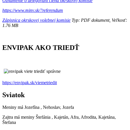
Oznámenie o delegovaní člena okrskovej komisie
https://www.minv.sk/?referendum
Zápisnica okrskovej volebnej komisie
Typ: PDF dokument, Veľkosť:
1.76 MB
ENVIPAK AKO TRIEDŤ
https://envipak.sk/viemetriedit
Sviatok
Meniny má
Jozefína
, Nehoslav, Jozefa
Zajtra má meniny
Štefánia
, Kajetán, Afra, Afrodita, Kajetána,
Štefana