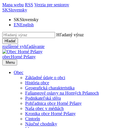
Mapa webu
RSS
Verzia pre seniorov
SK
Slovensky
SK
Slovensky
EN
English
Hľadaný výraz
Hľadať
rozšírené vyhľadávanie
obec
Horné Pršany
Menu
Obec
Základné údaje o obci
História obce
Geografická charakteristika
Fašiangové oslavy na Horných Pršanoch
Podnikateľská sféra
Pohľadnica obce Horné Pršany
Naša obec v médiách
Kronika obce Horné Pršany
Cintorín
Náučné chodníky