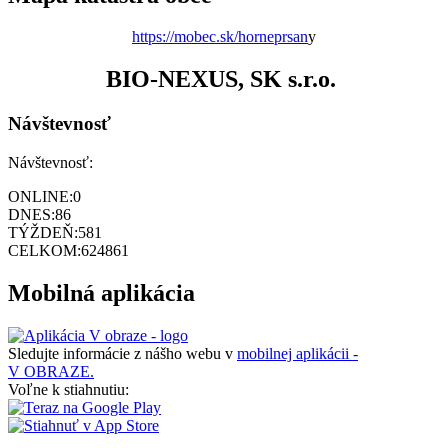
https://mobec.sk/horneprsan
y
BIO-NEXUS, SK s.r.o.
Návštevnosť
Návštevnosť:
ONLINE:
0
DNES:
86
TÝŽDEŇ:
581
CELKOM:
624861
Mobilná aplikácia
Sledujte informácie z nášho webu v
mobilnej aplikácii -
V OBRAZE.
Voľne k stiahnutiu: