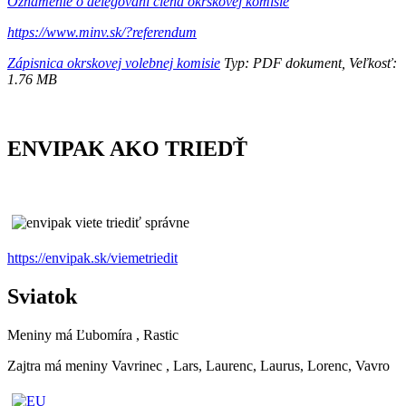
Oznámenie o delegovaní člena okrskovej komisie
https://www.minv.sk/?referendum
Zápisnica okrskovej volebnej komisie
Typ: PDF dokument, Veľkosť:
1.76 MB
ENVIPAK AKO TRIEDŤ
https://envipak.sk/viemetriedit
Sviatok
Meniny má
Ľubomíra
, Rastic
Zajtra má meniny
Vavrinec
, Lars, Laurenc, Laurus, Lorenc, Vavro