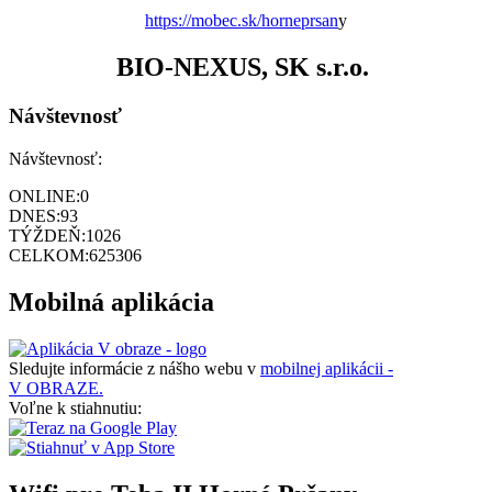
https://mobec.sk/horneprsan
y
BIO-NEXUS, SK s.r.o.
Návštevnosť
Návštevnosť:
ONLINE:
0
DNES:
93
TÝŽDEŇ:
1026
CELKOM:
625306
Mobilná aplikácia
Sledujte informácie z nášho webu v
mobilnej aplikácii -
V OBRAZE.
Voľne k stiahnutiu: