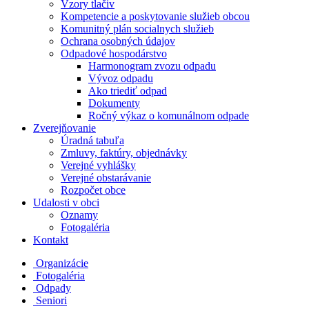
Vzory tlačiv
Kompetencie a poskytovanie služieb obcou
Komunitný plán socialnych služieb
Ochrana osobných údajov
Odpadové hospodárstvo
Harmonogram zvozu odpadu
Vývoz odpadu
Ako triediť odpad
Dokumenty
Ročný výkaz o komunálnom odpade
Zverejňovanie
Úradná tabuľa
Zmluvy, faktúry, objednávky
Verejné vyhlášky
Verejné obstarávanie
Rozpočet obce
Udalosti v obci
Oznamy
Fotogaléria
Kontakt
Organizácie
Fotogaléria
Odpady
Seniori