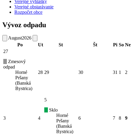
Verejné vyhlášky
Verejné obstarávanie
Rozpočet obce
Vývoz odpadu
August
2026
Po
Ut
St
Št
Pi
So
Ne
27
Zmesový
odpad
Horné
28
29
30
31
1
2
Pršany
(Banská
Bystrica)
5
Sklo
Horné
3
4
6
7
8
9
Pršany
(Banská
Bystrica)