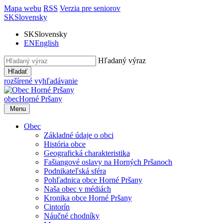
Mapa webu
RSS
Verzia pre seniorov
SK
Slovensky
SK
Slovensky
EN
English
Hľadaný výraz
Hľadať
rozšírené vyhľadávanie
obec
Horné Pršany
Menu
Obec
Základné údaje o obci
História obce
Geografická charakteristika
Fašiangové oslavy na Horných Pršanoch
Podnikateľská sféra
Pohľadnica obce Horné Pršany
Naša obec v médiách
Kronika obce Horné Pršany
Cintorín
Náučné chodníky