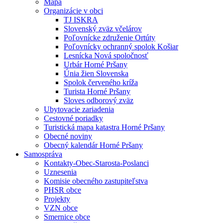
Mapa
Organizácie v obci
TJ ISKRA
Slovenský zväz včelárov
Poľovnícke združenie Ortúty
Poľovnícky ochranný spolok Košiar
Lesnícka Nová spoločnosť
Urbár Horné Pršany
Únia žien Slovenska
Spolok červeného kríža
Turista Horné Pršany
Sloves odborový zväz
Ubytovacie zariadenia
Cestovné poriadky
Turistická mapa katastra Horné Pršany
Obecné noviny
Obecný kalendár Horné Pršany
Samospráva
Kontakty-Obec-Starosta-Poslanci
Uznesenia
Komisie obecného zastupiteľstva
PHSR obce
Projekty
VZN obce
Smernice obce