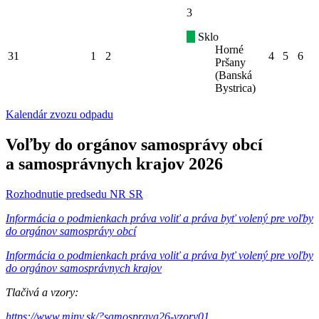
3
Sklo
Horné
31
1
2
4
5
6
Pršany
(Banská
Bystrica)
Kalendár zvozu odpadu
Voľby do orgánov samosprávy obcí
a samosprávnych krajov 2026
Rozhodnutie predsedu NR SR
Informácia o podmienkach práva voliť a práva byť volený pre voľby
do orgánov samosprávy obcí
Informácia o podmienkach práva voliť a práva byť volený pre voľby
do orgánov samosprávnych krajov
Tlačivá a vzory:
https://www.minv.sk/?samosprava26-vzory01