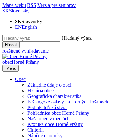
Mapa webu
RSS
Verzia pre seniorov
SK
Slovensky
SK
Slovensky
EN
English
Hľadaný výraz
Hľadať
rozšírené vyhľadávanie
obec
Horné Pršany
Menu
Obec
Základné údaje o obci
História obce
Geografická charakteristika
Fašiangové oslavy na Horných Pršanoch
Podnikateľská sféra
Pohľadnica obce Horné Pršany
Naša obec v médiách
Kronika obce Horné Pršany
Cintorín
Náučné chodníky