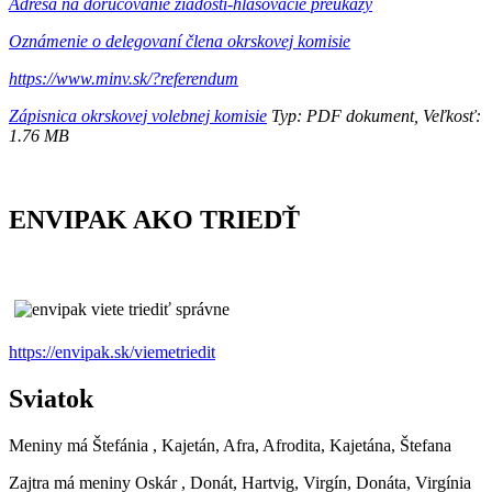
Adresa na doručovanie žiadostí-hlasovacie preukazy
Oznámenie o delegovaní člena okrskovej komisie
https://www.minv.sk/?referendum
Zápisnica okrskovej volebnej komisie
Typ: PDF dokument, Veľkosť:
1.76 MB
ENVIPAK AKO TRIEDŤ
https://envipak.sk/viemetriedit
Sviatok
Meniny má
Štefánia
, Kajetán, Afra, Afrodita, Kajetána, Štefana
Zajtra má meniny
Oskár
, Donát, Hartvig, Virgín, Donáta, Virgínia