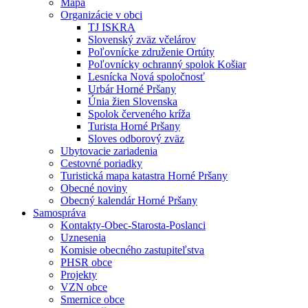
Mapa
Organizácie v obci
TJ ISKRA
Slovenský zväz včelárov
Poľovnícke združenie Ortúty
Poľovnícky ochranný spolok Košiar
Lesnícka Nová spoločnosť
Urbár Horné Pršany
Únia žien Slovenska
Spolok červeného kríža
Turista Horné Pršany
Sloves odborový zväz
Ubytovacie zariadenia
Cestovné poriadky
Turistická mapa katastra Horné Pršany
Obecné noviny
Obecný kalendár Horné Pršany
Samospráva
Kontakty-Obec-Starosta-Poslanci
Uznesenia
Komisie obecného zastupiteľstva
PHSR obce
Projekty
VZN obce
Smernice obce