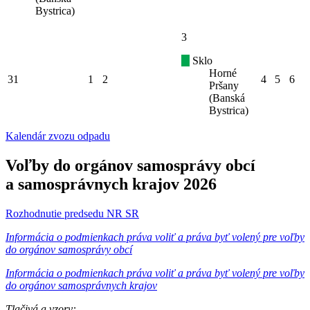
Bystrica)
3
Sklo
Horné
31
1
2
4
5
6
Pršany
(Banská
Bystrica)
Kalendár zvozu odpadu
Voľby do orgánov samosprávy obcí
a samosprávnych krajov 2026
Rozhodnutie predsedu NR SR
Informácia o podmienkach práva voliť a práva byť volený pre voľby
do orgánov samosprávy obcí
Informácia o podmienkach práva voliť a práva byť volený pre voľby
do orgánov samosprávnych krajov
Tlačivá a vzory: