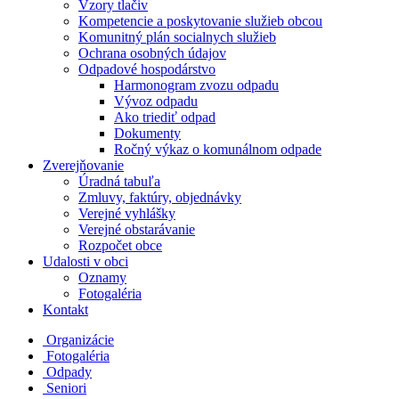
Vzory tlačiv
Kompetencie a poskytovanie služieb obcou
Komunitný plán socialnych služieb
Ochrana osobných údajov
Odpadové hospodárstvo
Harmonogram zvozu odpadu
Vývoz odpadu
Ako triediť odpad
Dokumenty
Ročný výkaz o komunálnom odpade
Zverejňovanie
Úradná tabuľa
Zmluvy, faktúry, objednávky
Verejné vyhlášky
Verejné obstarávanie
Rozpočet obce
Udalosti v obci
Oznamy
Fotogaléria
Kontakt
Organizácie
Fotogaléria
Odpady
Seniori