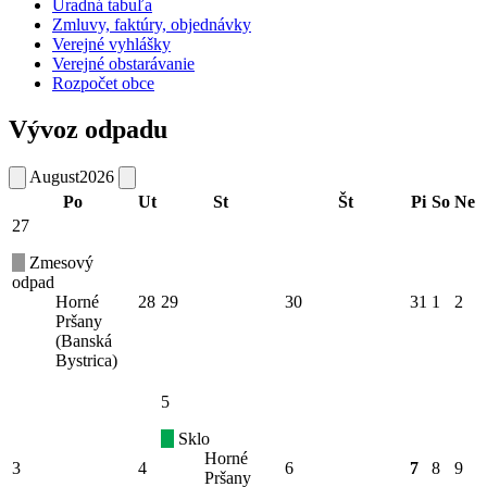
Úradná tabuľa
Zmluvy, faktúry, objednávky
Verejné vyhlášky
Verejné obstarávanie
Rozpočet obce
Vývoz odpadu
August
2026
Po
Ut
St
Št
Pi
So
Ne
27
Zmesový
odpad
Horné
28
29
30
31
1
2
Pršany
(Banská
Bystrica)
5
Sklo
Horné
3
4
6
7
8
9
Pršany