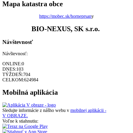
Mapa katastra obce
https://mobec.sk/horneprsan
y
BIO-NEXUS, SK s.r.o.
Návštevnosť
Návštevnosť:
ONLINE:
0
DNES:
103
TÝŽDEŇ:
704
CELKOM:
624984
Mobilná aplikácia
Sledujte informácie z nášho webu v
mobilnej aplikácii -
V OBRAZE.
Voľne k stiahnutiu: