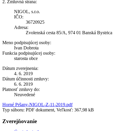
2. Zmluvná strana:
NIGOL, s.r.o.
IČO:
36720925
Adresa:
Zvolenská cesta 85/A, 974 01 Banská Bystrica
Meno podpisujúcej osoby:
Ivan Dobrota
Funkcia podpisujúcej osoby:
starosta obce
Dátum zverejnenia:
4. 6. 2019
Dátum účinnosti zmluvy:
6. 6. 2019
Platnosť zmluvy do:
Neuvedené
Horné Pršany-NIGOL-Z-11-2019.pdf
Typ súboru: PDF dokument, Veľkosť: 367,98 kB
Zverejňovanie