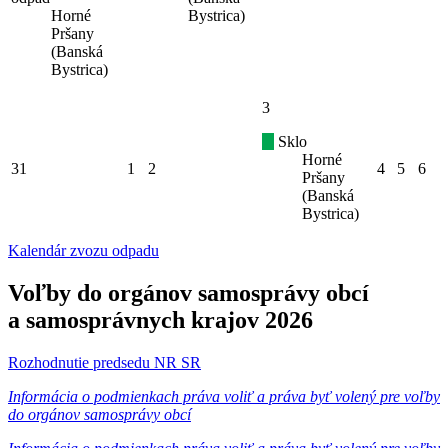
Horné
Bystrica)
Pršany
(Banská
Bystrica)
3
Sklo
Horné
31
1
2
4
5
6
Pršany
(Banská
Bystrica)
Kalendár zvozu odpadu
Voľby do orgánov samosprávy obcí
a samosprávnych krajov 2026
Rozhodnutie predsedu NR SR
Informácia o podmienkach práva voliť a práva byť volený pre voľby
do orgánov samosprávy obcí