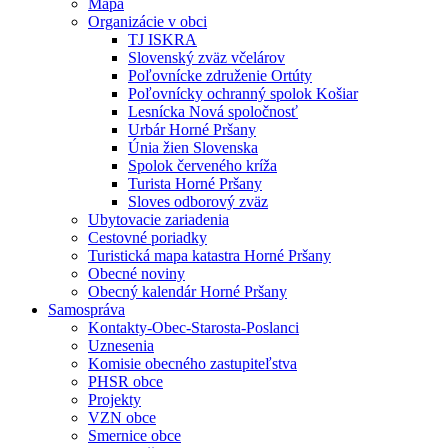
Mapa
Organizácie v obci
TJ ISKRA
Slovenský zväz včelárov
Poľovnícke združenie Ortúty
Poľovnícky ochranný spolok Košiar
Lesnícka Nová spoločnosť
Urbár Horné Pršany
Únia žien Slovenska
Spolok červeného kríža
Turista Horné Pršany
Sloves odborový zväz
Ubytovacie zariadenia
Cestovné poriadky
Turistická mapa katastra Horné Pršany
Obecné noviny
Obecný kalendár Horné Pršany
Samospráva
Kontakty-Obec-Starosta-Poslanci
Uznesenia
Komisie obecného zastupiteľstva
PHSR obce
Projekty
VZN obce
Smernice obce