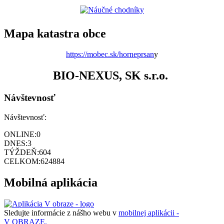
Mapa katastra obce
https://mobec.sk/horneprsan
y
BIO-NEXUS, SK s.r.o.
Návštevnosť
Návštevnosť:
ONLINE:
0
DNES:
3
TÝŽDEŇ:
604
CELKOM:
624884
Mobilná aplikácia
Sledujte informácie z nášho webu v
mobilnej aplikácii -
V OBRAZE.