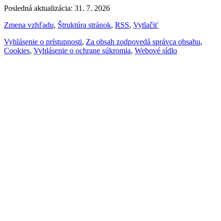
Posledná aktualizácia: 31. 7. 2026
Zmena vzhľadu
,
Štruktúra stránok
,
RSS
,
Vytlačiť
Vyhlásenie o prístupnosti
,
Za obsah zodpovedá správca obsahu
,
Cookies
,
Vyhlásenie o ochrane súkromia
,
Webové sídlo