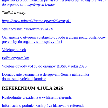
Informácia o podmienkach práva voliť a práva byť volený pre voľby
do orgánov samosprávnych krajov
Tlačivá a vzory:
https://www.minv.sk/?samosprava26-vzory01
Vymenovanie zapisovateľky MVK
Oznámenie o utvorení volebného obvodu a určení počtu poslanocov
pre voľby do orgánov samosprávy obcí
Volebný okrsok
Počet obyvateľov
Volebné obvody voľby do orgánov BBSK v roku 2026
Doručovanie oznámenia o delegovaní člena a náhradníka
do miestnej volebnej komisie
REFERENDUM 4.JÚLA 2026
Rozhodnutie prezidenta o vyhlásení referenda
Informácia o podmienkach práva hlasovať v referende