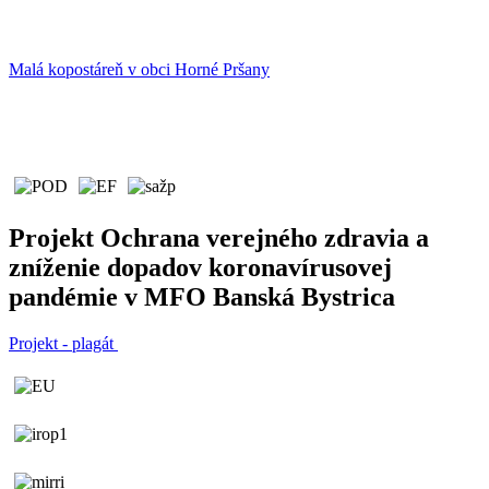
Malá kopostáreň v obci Horné Pršany
Projekt Ochrana verejného zdravia a
zníženie dopadov koronavírusovej
pandémie v MFO Banská Bystrica
Projekt - plagát