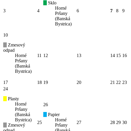
Sklo
Horné
3
4
6
7
8
9
Pršany
(Banská
Bystrica)
10
Zmesový
odpad
Horné
11
12
13
14
15
16
Pršany
(Banská
Bystrica)
17
18
19
20
21
22
23
24
Plasty
Horné
26
Pršany
(Banská
Papier
Bystrica)
Horné
25
27
28
29
30
Zmesový
Pršany
odpad
(Banská