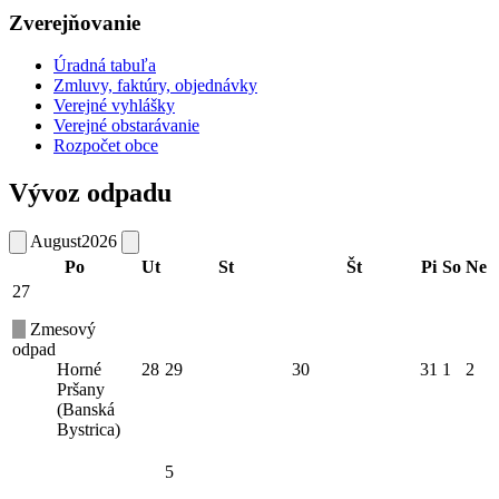
Zverejňovanie
Úradná tabuľa
Zmluvy, faktúry, objednávky
Verejné vyhlášky
Verejné obstarávanie
Rozpočet obce
Vývoz odpadu
August
2026
Po
Ut
St
Št
Pi
So
Ne
27
Zmesový
odpad
Horné
28
29
30
31
1
2
Pršany
(Banská
Bystrica)
5