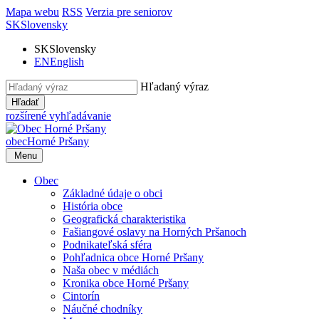
Mapa webu
RSS
Verzia pre seniorov
SK
Slovensky
SK
Slovensky
EN
English
Hľadaný výraz
Hľadať
rozšírené vyhľadávanie
obec
Horné Pršany
Menu
Obec
Základné údaje o obci
História obce
Geografická charakteristika
Fašiangové oslavy na Horných Pršanoch
Podnikateľská sféra
Pohľadnica obce Horné Pršany
Naša obec v médiách
Kronika obce Horné Pršany
Cintorín
Náučné chodníky