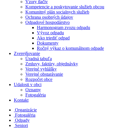
Vzory tlačiv
Kompetencie a poskytovanie služieb obcou
Komunitný plán socialnych služieb
Ochrana osobných údajov
Odpadové hospodárstvo
Harmonogram zvozu odpadu
Vývoz odpadu
Ako triediť odpad
Dokumenty
Ročný výkaz o komunálnom odpade
Zverejňovanie
Úradná tabuľa
Zmluvy, faktúry, objednávky
Verejné vyhlášky
Verejné obstarávanie
Rozpočet obce
Udalosti v obci
Oznamy
Fotogaléria
Kontakt
Organizácie
Fotogaléria
Odpady
Seniori