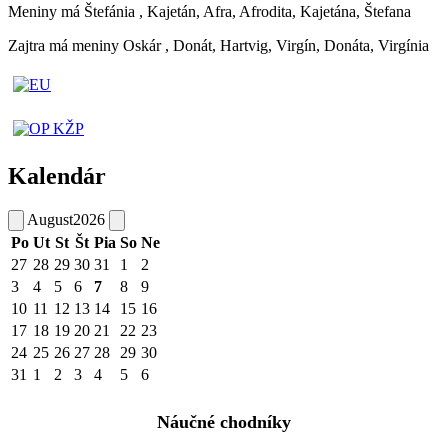
Meniny má
Štefánia
, Kajetán, Afra, Afrodita, Kajetána, Štefana
Zajtra má meniny
Oskár
, Donát, Hartvig, Virgín, Donáta, Virgínia
Kalendár
August
2026
Po
Ut
St
Št
Pia
So
Ne
27
28
29
30
31
1
2
3
4
5
6
7
8
9
10
11
12
13
14
15
16
17
18
19
20
21
22
23
24
25
26
27
28
29
30
31
1
2
3
4
5
6
Náučné chodníky