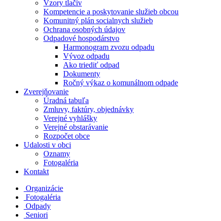
Vzory tlačiv
Kompetencie a poskytovanie služieb obcou
Komunitný plán socialnych služieb
Ochrana osobných údajov
Odpadové hospodárstvo
Harmonogram zvozu odpadu
Vývoz odpadu
Ako triediť odpad
Dokumenty
Ročný výkaz o komunálnom odpade
Zverejňovanie
Úradná tabuľa
Zmluvy, faktúry, objednávky
Verejné vyhlášky
Verejné obstarávanie
Rozpočet obce
Udalosti v obci
Oznamy
Fotogaléria
Kontakt
Organizácie
Fotogaléria
Odpady
Seniori