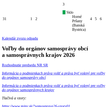
3
Sklo
Horné
31
1
2
4
5
6
Pršany
(Banská
Bystrica)
Kalendár zvozu odpadu
Voľby do orgánov samosprávy obcí
a samosprávnych krajov 2026
Rozhodnutie predsedu NR SR
Informácia o podmienkach práva voliť a práva byť volený pre voľby
do orgánov samosprávy obcí
Informácia o podmienkach práva voliť a práva byť volený pre voľby
do orgánov samosprávnych krajov
Tlačivá a vzory:
https://www.minv.sk/?samosprava26-vzory01