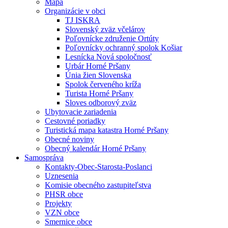
Mapa
Organizácie v obci
TJ ISKRA
Slovenský zväz včelárov
Poľovnícke združenie Ortúty
Poľovnícky ochranný spolok Košiar
Lesnícka Nová spoločnosť
Urbár Horné Pršany
Únia žien Slovenska
Spolok červeného kríža
Turista Horné Pršany
Sloves odborový zväz
Ubytovacie zariadenia
Cestovné poriadky
Turistická mapa katastra Horné Pršany
Obecné noviny
Obecný kalendár Horné Pršany
Samospráva
Kontakty-Obec-Starosta-Poslanci
Uznesenia
Komisie obecného zastupiteľstva
PHSR obce
Projekty
VZN obce
Smernice obce