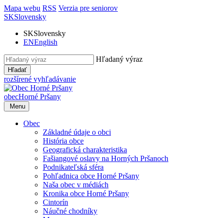
Mapa webu
RSS
Verzia pre seniorov
SK
Slovensky
SK
Slovensky
EN
English
Hľadaný výraz
Hľadať
rozšírené vyhľadávanie
obec
Horné Pršany
Menu
Obec
Základné údaje o obci
História obce
Geografická charakteristika
Fašiangové oslavy na Horných Pršanoch
Podnikateľská sféra
Pohľadnica obce Horné Pršany
Naša obec v médiách
Kronika obce Horné Pršany
Cintorín
Náučné chodníky