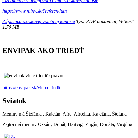
Oznámenie o delegovaní člena okrskovej komisie
https://www.minv.sk/?referendum
Zápisnica okrskovej volebnej komisie
Typ: PDF dokument, Veľkosť:
1.76 MB
ENVIPAK AKO TRIEDŤ
https://envipak.sk/viemetriedit
Sviatok
Meniny má
Štefánia
, Kajetán, Afra, Afrodita, Kajetána, Štefana
Zajtra má meniny
Oskár
, Donát, Hartvig, Virgín, Donáta, Virgínia