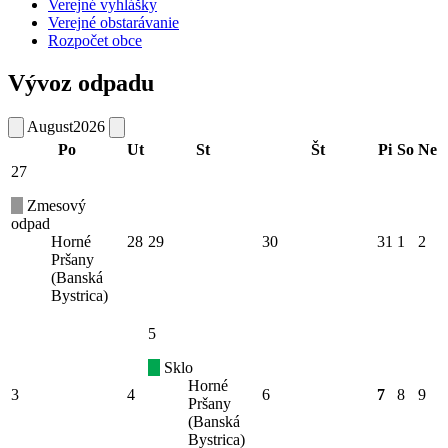
Verejné vyhlášky
Verejné obstarávanie
Rozpočet obce
Vývoz odpadu
August
2026
Po
Ut
St
Št
Pi
So
Ne
27
Zmesový
odpad
Horné
28
29
30
31
1
2
Pršany
(Banská
Bystrica)
5
Sklo
Horné
3
4
6
7
8
9
Pršany
(Banská
Bystrica)