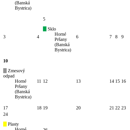
(Banská
Bystrica)
5
Sklo
Horné
3
4
6
7
8
9
Pršany
(Banská
Bystrica)
10
Zmesový
odpad
Horné
11
12
13
14
15
16
Pršany
(Banská
Bystrica)
17
18
19
20
21
22
23
24
Plasty
Horné
26