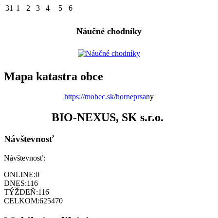
31
1
2
3
4
5
6
Náučné chodníky
Mapa katastra obce
https://mobec.sk/horneprsan
y
BIO-NEXUS, SK s.r.o.
Návštevnosť
Návštevnosť:
ONLINE:
0
DNES:
116
TÝŽDEŇ:
116
CELKOM:
625470