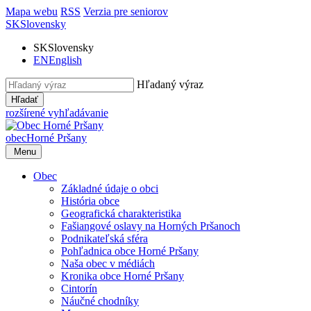
Mapa webu
RSS
Verzia pre seniorov
SK
Slovensky
SK
Slovensky
EN
English
Hľadaný výraz
Hľadať
rozšírené vyhľadávanie
obec
Horné Pršany
Menu
Obec
Základné údaje o obci
História obce
Geografická charakteristika
Fašiangové oslavy na Horných Pršanoch
Podnikateľská sféra
Pohľadnica obce Horné Pršany
Naša obec v médiách
Kronika obce Horné Pršany
Cintorín
Náučné chodníky