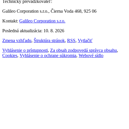
Technický prevádzkovateľ:
Galileo Corporation s.r.o., Čierna Voda 468, 925 06
Kontakt:
Galileo Corporation s.r.o.
Posledná aktualizácia: 10. 8. 2026
Zmena vzhľadu
,
Štruktúra stránok
,
RSS
,
Vytlačiť
Vyhlásenie o prístupnosti
,
Za obsah zodpovedá správca obsahu
,
Cookies
,
Vyhlásenie o ochrane súkromia
,
Webové sídlo