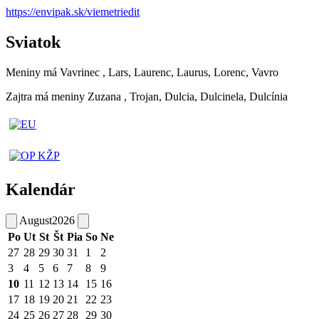
https://envipak.sk/viemetriedit
Sviatok
Meniny má
Vavrinec
, Lars, Laurenc, Laurus, Lorenc, Vavro
Zajtra má meniny
Zuzana
, Trojan, Dulcia, Dulcinela, Dulcínia
Kalendár
August
2026
Po
Ut
St
Št
Pia
So
Ne
27
28
29
30
31
1
2
3
4
5
6
7
8
9
10
11
12
13
14
15
16
17
18
19
20
21
22
23
24
25
26
27
28
29
30