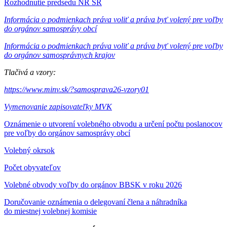
Rozhodnutie predsedu NR SR
Informácia o podmienkach práva voliť a práva byť volený pre voľby
do orgánov samosprávy obcí
Informácia o podmienkach práva voliť a práva byť volený pre voľby
do orgánov samosprávnych krajov
Tlačivá a vzory:
https://www.minv.sk/?samosprava26-vzory01
Vymenovanie zapisovateľky MVK
Oznámenie o utvorení volebného obvodu a určení počtu poslanocov
pre voľby do orgánov samosprávy obcí
Volebný okrsok
Počet obyvateľov
Volebné obvody voľby do orgánov BBSK v roku 2026
Doručovanie oznámenia o delegovaní člena a náhradníka
do miestnej volebnej komisie