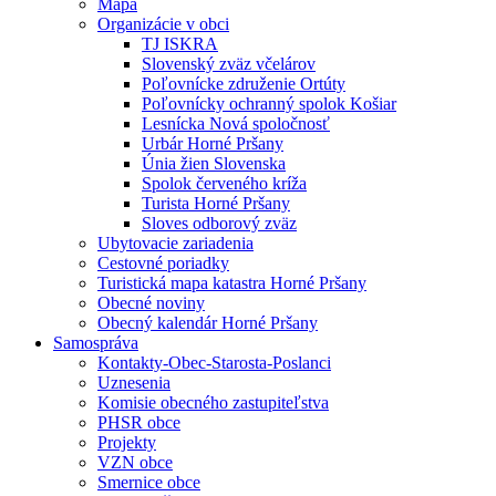
Mapa
Organizácie v obci
TJ ISKRA
Slovenský zväz včelárov
Poľovnícke združenie Ortúty
Poľovnícky ochranný spolok Košiar
Lesnícka Nová spoločnosť
Urbár Horné Pršany
Únia žien Slovenska
Spolok červeného kríža
Turista Horné Pršany
Sloves odborový zväz
Ubytovacie zariadenia
Cestovné poriadky
Turistická mapa katastra Horné Pršany
Obecné noviny
Obecný kalendár Horné Pršany
Samospráva
Kontakty-Obec-Starosta-Poslanci
Uznesenia
Komisie obecného zastupiteľstva
PHSR obce
Projekty
VZN obce
Smernice obce