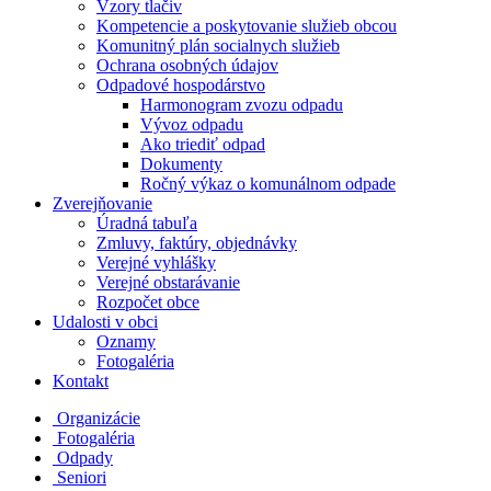
Vzory tlačiv
Kompetencie a poskytovanie služieb obcou
Komunitný plán socialnych služieb
Ochrana osobných údajov
Odpadové hospodárstvo
Harmonogram zvozu odpadu
Vývoz odpadu
Ako triediť odpad
Dokumenty
Ročný výkaz o komunálnom odpade
Zverejňovanie
Úradná tabuľa
Zmluvy, faktúry, objednávky
Verejné vyhlášky
Verejné obstarávanie
Rozpočet obce
Udalosti v obci
Oznamy
Fotogaléria
Kontakt
Organizácie
Fotogaléria
Odpady
Seniori