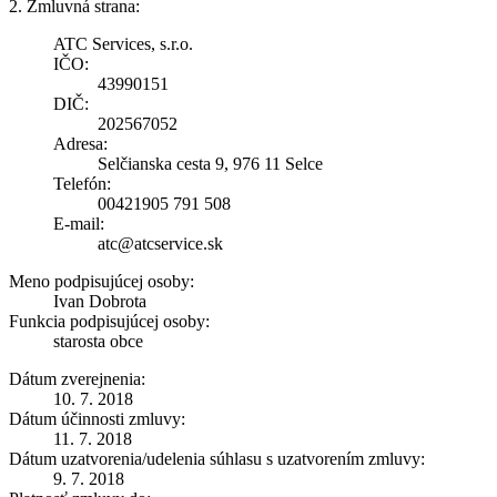
2. Zmluvná strana:
ATC Services, s.r.o.
IČO:
43990151
DIČ:
202567052
Adresa:
Selčianska cesta 9, 976 11 Selce
Telefón:
00421905 791 508
E-mail:
atc@atcservice.sk
Meno podpisujúcej osoby:
Ivan Dobrota
Funkcia podpisujúcej osoby:
starosta obce
Dátum zverejnenia:
10. 7. 2018
Dátum účinnosti zmluvy:
11. 7. 2018
Dátum uzatvorenia/udelenia súhlasu s uzatvorením zmluvy:
9. 7. 2018