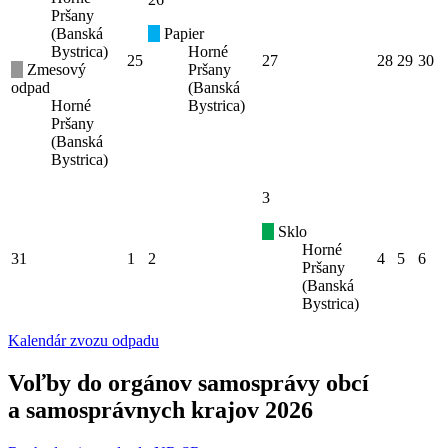
Pršany
(Banská
Papier
Bystrica)
Horné
25
27
28
29
30
Zmesový
Pršany
odpad
(Banská
Horné
Bystrica)
Pršany
(Banská
Bystrica)
3
Sklo
Horné
31
1
2
4
5
6
Pršany
(Banská
Bystrica)
Kalendár zvozu odpadu
Voľby do orgánov samosprávy obcí
a samosprávnych krajov 2026