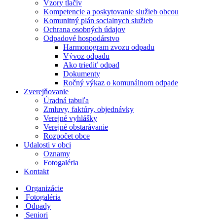
Vzory tlačiv
Kompetencie a poskytovanie služieb obcou
Komunitný plán socialnych služieb
Ochrana osobných údajov
Odpadové hospodárstvo
Harmonogram zvozu odpadu
Vývoz odpadu
Ako triediť odpad
Dokumenty
Ročný výkaz o komunálnom odpade
Zverejňovanie
Úradná tabuľa
Zmluvy, faktúry, objednávky
Verejné vyhlášky
Verejné obstarávanie
Rozpočet obce
Udalosti v obci
Oznamy
Fotogaléria
Kontakt
Organizácie
Fotogaléria
Odpady
Seniori