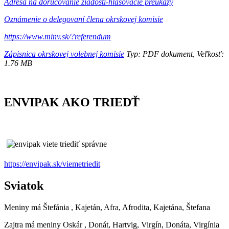
Adresa na doručovanie žiadostí-hlasovacie preukazy
Oznámenie o delegovaní člena okrskovej komisie
https://www.minv.sk/?referendum
Zápisnica okrskovej volebnej komisie
Typ: PDF dokument, Veľkosť:
1.76 MB
ENVIPAK AKO TRIEDŤ
https://envipak.sk/viemetriedit
Sviatok
Meniny má
Štefánia
, Kajetán, Afra, Afrodita, Kajetána, Štefana
Zajtra má meniny
Oskár
, Donát, Hartvig, Virgín, Donáta, Virgínia