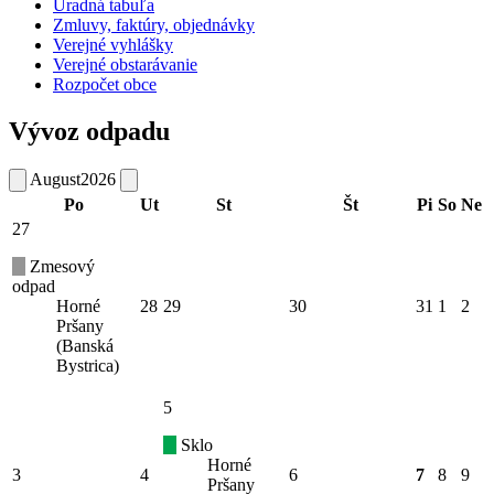
Úradná tabuľa
Zmluvy, faktúry, objednávky
Verejné vyhlášky
Verejné obstarávanie
Rozpočet obce
Vývoz odpadu
August
2026
Po
Ut
St
Št
Pi
So
Ne
27
Zmesový
odpad
Horné
28
29
30
31
1
2
Pršany
(Banská
Bystrica)
5
Sklo
Horné
3
4
6
7
8
9
Pršany