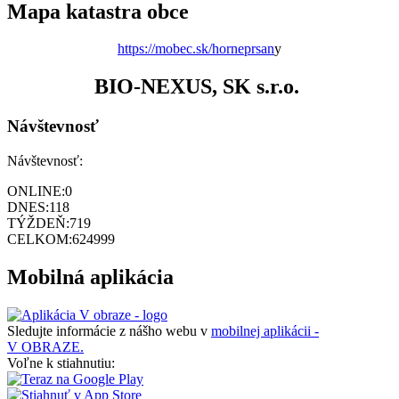
Mapa katastra obce
https://mobec.sk/horneprsan
y
BIO-NEXUS, SK s.r.o.
Návštevnosť
Návštevnosť:
ONLINE:
0
DNES:
118
TÝŽDEŇ:
719
CELKOM:
624999
Mobilná aplikácia
Sledujte informácie z nášho webu v
mobilnej aplikácii -
V OBRAZE.
Voľne k stiahnutiu: