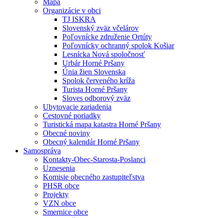
Mapa
Organizácie v obci
TJ ISKRA
Slovenský zväz včelárov
Poľovnícke združenie Ortúty
Poľovnícky ochranný spolok Košiar
Lesnícka Nová spoločnosť
Urbár Horné Pršany
Únia žien Slovenska
Spolok červeného kríža
Turista Horné Pršany
Sloves odborový zväz
Ubytovacie zariadenia
Cestovné poriadky
Turistická mapa katastra Horné Pršany
Obecné noviny
Obecný kalendár Horné Pršany
Samospráva
Kontakty-Obec-Starosta-Poslanci
Uznesenia
Komisie obecného zastupiteľstva
PHSR obce
Projekty
VZN obce
Smernice obce