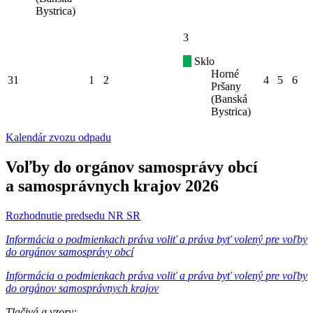
Bystrica)
3
Sklo
Horné
31
1
2
4
5
6
Pršany
(Banská
Bystrica)
Kalendár zvozu odpadu
Voľby do orgánov samosprávy obcí
a samosprávnych krajov 2026
Rozhodnutie predsedu NR SR
Informácia o podmienkach práva voliť a práva byť volený pre voľby
do orgánov samosprávy obcí
Informácia o podmienkach práva voliť a práva byť volený pre voľby
do orgánov samosprávnych krajov
Tlačivá a vzory: