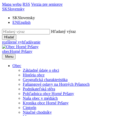
Mapa webu
RSS
Verzia pre seniorov
SK
Slovensky
SK
Slovensky
EN
English
Hľadaný výraz
Hľadať
rozšírené vyhľadávanie
obec
Horné Pršany
Menu
Obec
Základné údaje o obci
História obce
Geografická charakteristika
Fašiangové oslavy na Horných Pršanoch
Podnikateľská sféra
Pohľadnica obce Horné Pršany
Naša obec v médiách
Kronika obce Horné Pršany
Cintorín
Náučné chodníky