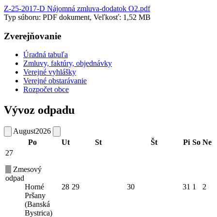
Z-25-2017-D Nájomná zmluva-dodatok O2.pdf
Typ súboru: PDF dokument, Veľkosť: 1,52 MB
Zverejňovanie
Úradná tabuľa
Zmluvy, faktúry, objednávky
Verejné vyhlášky
Verejné obstarávanie
Rozpočet obce
Vývoz odpadu
August
2026
Po
Ut
St
Št
Pi
So
Ne
27
Zmesový
odpad
Horné
28
29
30
31
1
2
Pršany
(Banská
Bystrica)