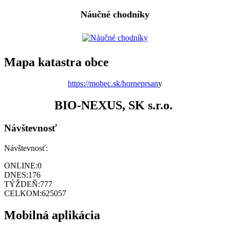
Náučné chodníky
Mapa katastra obce
https://mobec.sk/horneprsan
y
BIO-NEXUS, SK s.r.o.
Návštevnosť
Návštevnosť:
ONLINE:
0
DNES:
176
TÝŽDEŇ:
777
CELKOM:
625057
Mobilná aplikácia