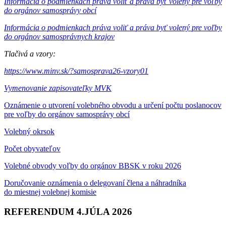
Informácia o podmienkach práva voliť a práva byť volený pre voľby
do orgánov samosprávy obcí
Informácia o podmienkach práva voliť a práva byť volený pre voľby
do orgánov samosprávnych krajov
Tlačivá a vzory:
https://www.minv.sk/?samosprava26-vzory01
Vymenovanie zapisovateľky MVK
Oznámenie o utvorení volebného obvodu a určení počtu poslanocov
pre voľby do orgánov samosprávy obcí
Volebný okrsok
Počet obyvateľov
Volebné obvody voľby do orgánov BBSK v roku 2026
Doručovanie oznámenia o delegovaní člena a náhradníka
do miestnej volebnej komisie
REFERENDUM 4.JÚLA 2026