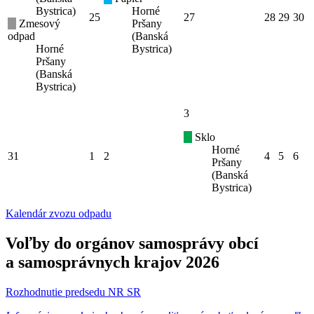
Bystrica)
Horné
25
27
28
29
30
Zmesový
Pršany
odpad
(Banská
Horné
Bystrica)
Pršany
(Banská
Bystrica)
3
Sklo
Horné
31
1
2
4
5
6
Pršany
(Banská
Bystrica)
Kalendár zvozu odpadu
Voľby do orgánov samosprávy obcí
a samosprávnych krajov 2026
Rozhodnutie predsedu NR SR