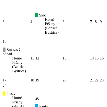
5
Sklo
Horné
3
4
6
7
8
9
Pršany
(Banská
Bystrica)
10
Zmesový
odpad
Horné
11
12
13
14
15
16
Pršany
(Banská
Bystrica)
17
18
19
20
21
22
23
24
Plasty
Horné
26
Pršany
(Banská
Papier