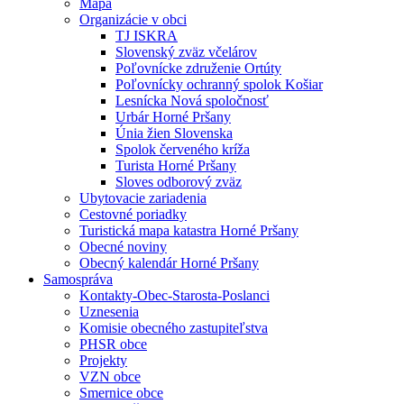
Mapa
Organizácie v obci
TJ ISKRA
Slovenský zväz včelárov
Poľovnícke združenie Ortúty
Poľovnícky ochranný spolok Košiar
Lesnícka Nová spoločnosť
Urbár Horné Pršany
Únia žien Slovenska
Spolok červeného kríža
Turista Horné Pršany
Sloves odborový zväz
Ubytovacie zariadenia
Cestovné poriadky
Turistická mapa katastra Horné Pršany
Obecné noviny
Obecný kalendár Horné Pršany
Samospráva
Kontakty-Obec-Starosta-Poslanci
Uznesenia
Komisie obecného zastupiteľstva
PHSR obce
Projekty
VZN obce
Smernice obce