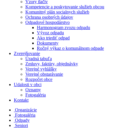
Vzory tlačiv
Kompetencie a poskytovanie služieb obcou
Komunitný plán socialnych služieb
Ochrana osobných údajov
Odpadové hospodárstvo
Harmonogram zvozu odpadu
Vývoz odpadu
Ako triediť odpad
Dokumenty
Ročný výkaz o komunálnom odpade
Zverejňovanie
Úradná tabuľa
Zmluvy, faktúry, objednávky
Verejné vyhlášky
Verejné obstarávanie
Rozpočet obce
Udalosti v obci
Oznamy
Fotogaléria
Kontakt
Organizácie
Fotogaléria
Odpady
Seniori