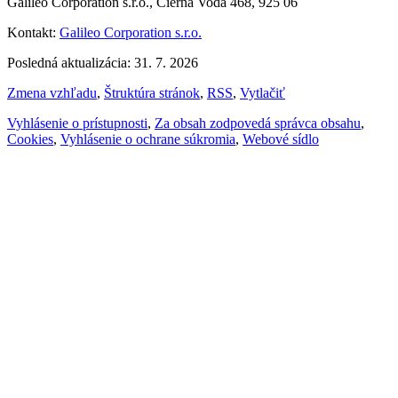
Galileo Corporation s.r.o., Čierna Voda 468, 925 06
Kontakt:
Galileo Corporation s.r.o.
Posledná aktualizácia: 31. 7. 2026
Zmena vzhľadu
,
Štruktúra stránok
,
RSS
,
Vytlačiť
Vyhlásenie o prístupnosti
,
Za obsah zodpovedá správca obsahu
,
Cookies
,
Vyhlásenie o ochrane súkromia
,
Webové sídlo