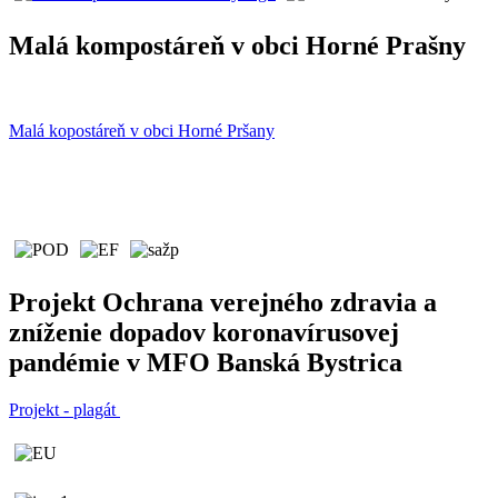
Malá kompostáreň v obci Horné Prašny
Malá kopostáreň v obci Horné Pršany
Projekt Ochrana verejného zdravia a
zníženie dopadov koronavírusovej
pandémie v MFO Banská Bystrica
Projekt - plagát