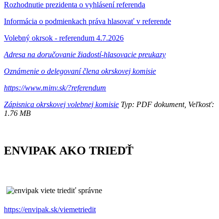
Rozhodnutie prezidenta o vyhlásení referenda
Informácia o podmienkach práva hlasovať v referende
Volebný okrsok - referendum 4.7.2026
Adresa na doručovanie žiadostí-hlasovacie preukazy
Oznámenie o delegovaní člena okrskovej komisie
https://www.minv.sk/?referendum
Zápisnica okrskovej volebnej komisie
Typ: PDF dokument, Veľkosť:
1.76 MB
ENVIPAK AKO TRIEDŤ
https://envipak.sk/viemetriedit