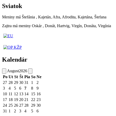
Sviatok
Meniny má
Štefánia
, Kajetán, Afra, Afrodita, Kajetána, Štefana
Zajtra má meniny
Oskár
, Donát, Hartvig, Virgín, Donáta, Virgínia
Kalendár
August
2026
Po
Ut
St
Št
Pia
So
Ne
27
28
29
30
31
1
2
3
4
5
6
7
8
9
10
11
12
13
14
15
16
17
18
19
20
21
22
23
24
25
26
27
28
29
30
31
1
2
3
4
5
6