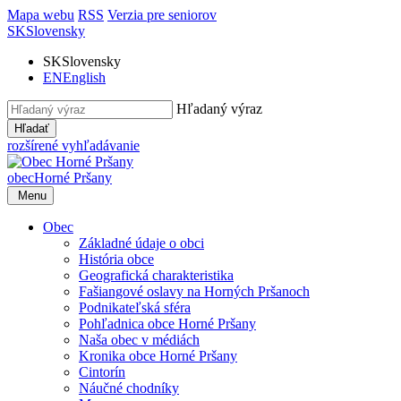
Mapa webu
RSS
Verzia pre seniorov
SK
Slovensky
SK
Slovensky
EN
English
Hľadaný výraz
Hľadať
rozšírené vyhľadávanie
obec
Horné Pršany
Menu
Obec
Základné údaje o obci
História obce
Geografická charakteristika
Fašiangové oslavy na Horných Pršanoch
Podnikateľská sféra
Pohľadnica obce Horné Pršany
Naša obec v médiách
Kronika obce Horné Pršany
Cintorín
Náučné chodníky