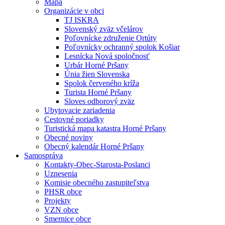
Mapa
Organizácie v obci
TJ ISKRA
Slovenský zväz včelárov
Poľovnícke združenie Ortúty
Poľovnícky ochranný spolok Košiar
Lesnícka Nová spoločnosť
Urbár Horné Pršany
Únia žien Slovenska
Spolok červeného kríža
Turista Horné Pršany
Sloves odborový zväz
Ubytovacie zariadenia
Cestovné poriadky
Turistická mapa katastra Horné Pršany
Obecné noviny
Obecný kalendár Horné Pršany
Samospráva
Kontakty-Obec-Starosta-Poslanci
Uznesenia
Komisie obecného zastupiteľstva
PHSR obce
Projekty
VZN obce
Smernice obce