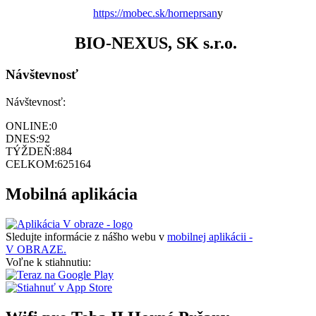
https://mobec.sk/horneprsan
y
BIO-NEXUS, SK s.r.o.
Návštevnosť
Návštevnosť:
ONLINE:
0
DNES:
92
TÝŽDEŇ:
884
CELKOM:
625164
Mobilná aplikácia
Sledujte informácie z nášho webu v
mobilnej aplikácii -
V OBRAZE.
Voľne k stiahnutiu: