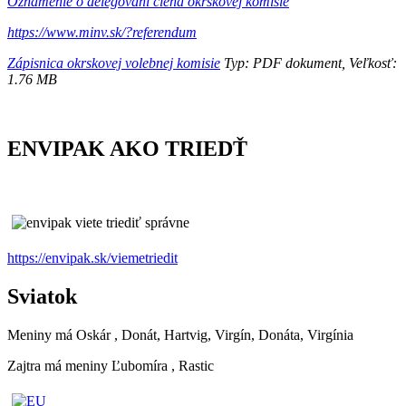
Oznámenie o delegovaní člena okrskovej komisie
https://www.minv.sk/?referendum
Zápisnica okrskovej volebnej komisie
Typ: PDF dokument, Veľkosť:
1.76 MB
ENVIPAK AKO TRIEDŤ
https://envipak.sk/viemetriedit
Sviatok
Meniny má
Oskár
, Donát, Hartvig, Virgín, Donáta, Virgínia
Zajtra má meniny
Ľubomíra
, Rastic