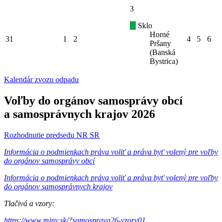
3
Sklo
Horné
31
1
2
4
5
6
Pršany
(Banská
Bystrica)
Kalendár zvozu odpadu
Voľby do orgánov samosprávy obcí
a samosprávnych krajov 2026
Rozhodnutie predsedu NR SR
Informácia o podmienkach práva voliť a práva byť volený pre voľby
do orgánov samosprávy obcí
Informácia o podmienkach práva voliť a práva byť volený pre voľby
do orgánov samosprávnych krajov
Tlačivá a vzory:
https://www.minv.sk/?samosprava26-vzory01