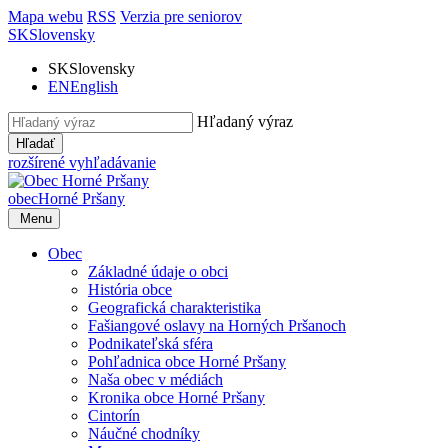
Mapa webu
RSS
Verzia pre seniorov
SK
Slovensky
SK
Slovensky
EN
English
Hľadaný výraz
Hľadať
rozšírené vyhľadávanie
obec
Horné Pršany
Menu
Obec
Základné údaje o obci
História obce
Geografická charakteristika
Fašiangové oslavy na Horných Pršanoch
Podnikateľská sféra
Pohľadnica obce Horné Pršany
Naša obec v médiách
Kronika obce Horné Pršany
Cintorín
Náučné chodníky