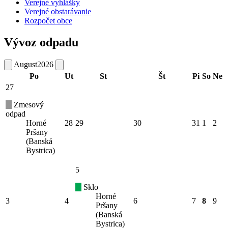
Verejné vyhlášky
Verejné obstarávanie
Rozpočet obce
Vývoz odpadu
August
2026
Po
Ut
St
Št
Pi
So
Ne
27
Zmesový
odpad
Horné
28
29
30
31
1
2
Pršany
(Banská
Bystrica)
5
Sklo
Horné
3
4
6
7
8
9
Pršany
(Banská
Bystrica)