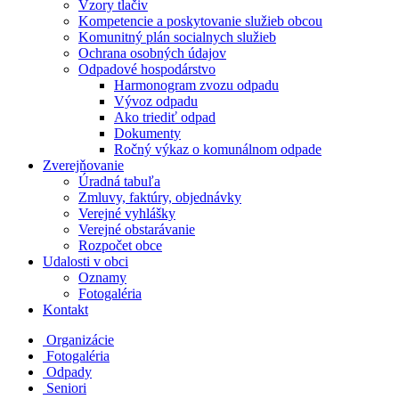
Vzory tlačiv
Kompetencie a poskytovanie služieb obcou
Komunitný plán socialnych služieb
Ochrana osobných údajov
Odpadové hospodárstvo
Harmonogram zvozu odpadu
Vývoz odpadu
Ako triediť odpad
Dokumenty
Ročný výkaz o komunálnom odpade
Zverejňovanie
Úradná tabuľa
Zmluvy, faktúry, objednávky
Verejné vyhlášky
Verejné obstarávanie
Rozpočet obce
Udalosti v obci
Oznamy
Fotogaléria
Kontakt
Organizácie
Fotogaléria
Odpady
Seniori