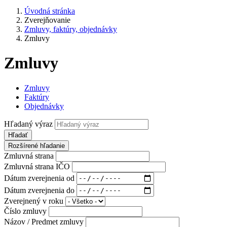
Úvodná stránka
Zverejňovanie
Zmluvy, faktúry, objednávky
Zmluvy
Zmluvy
Zmluvy
Faktúry
Objednávky
Hľadaný výraz
Hľadať
Rozšírené hľadanie
Zmluvná strana
Zmluvná strana IČO
Dátum zverejnenia od
Dátum zverejnenia do
Zverejnený v roku
Číslo zmluvy
Názov / Predmet zmluvy