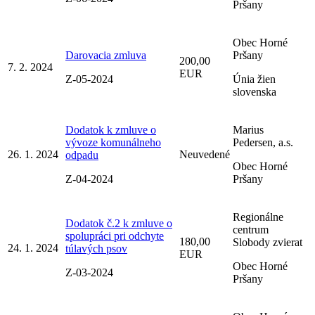
Pršany
Obec Horné
Darovacia zmluva
Pršany
200,00
7. 2. 2024
EUR
Z-05-2024
Únia žien
slovenska
Dodatok k zmluve o
Marius
vývoze komunálneho
Pedersen, a.s.
26. 1. 2024
Neuvedené
odpadu
Obec Horné
Z-04-2024
Pršany
Regionálne
Dodatok č.2 k zmluve o
centrum
spolupráci pri odchyte
180,00
Slobody zvierat
24. 1. 2024
túlavých psov
EUR
Obec Horné
Z-03-2024
Pršany