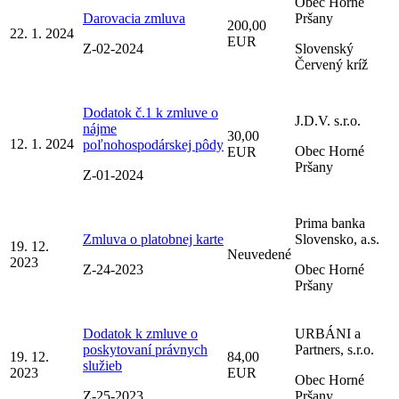
Obec Horné
Darovacia zmluva
Pršany
200,00
22. 1. 2024
EUR
Z-02-2024
Slovenský
Červený kríž
Dodatok č.1 k zmluve o
J.D.V. s.r.o.
nájme
30,00
12. 1. 2024
poľnohospodárskej pôdy
Obec Horné
EUR
Pršany
Z-01-2024
Prima banka
Zmluva o platobnej karte
Slovensko, a.s.
19. 12.
Neuvedené
2023
Z-24-2023
Obec Horné
Pršany
Dodatok k zmluve o
URBÁNI a
poskytovaní právnych
Partners, s.r.o.
19. 12.
84,00
služieb
2023
EUR
Obec Horné
Z-25-2023
Pršany