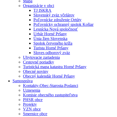
Mapa
Organizácie v obci
TJ ISKRA
Slovenský zväz včelárov
Poľovnícke združenie Ortúty
Poľovnícky ochranný spolok Košiar
Lesnícka Nová spoločnosť
Urbár Horné Pršany
Únia žien Slovenska
Spolok červeného kríža
Turista Horné Pršany
Sloves odborový zväz
Ubytovacie zariadenia
Cestovné poriadky
Turistická mapa katastra Horné Pršany
Obecné noviny
Obecný kalendár Horné Pršany
Samospráva
Kontakty-Obec-Starosta-Poslanci
Uznesenia
Komisie obecného zastupiteľstva
PHSR obce
Projekty
VZN obce
Smernice obce