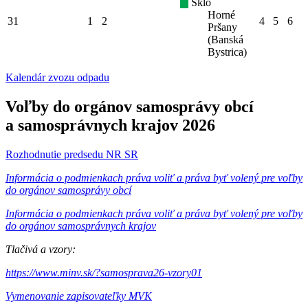
Sklo
Horné
31
1
2
4
5
6
Pršany
(Banská
Bystrica)
Kalendár zvozu odpadu
Voľby do orgánov samosprávy obcí
a samosprávnych krajov 2026
Rozhodnutie predsedu NR SR
Informácia o podmienkach práva voliť a práva byť volený pre voľby
do orgánov samosprávy obcí
Informácia o podmienkach práva voliť a práva byť volený pre voľby
do orgánov samosprávnych krajov
Tlačivá a vzory:
https://www.minv.sk/?samosprava26-vzory01
Vymenovanie zapisovateľky MVK