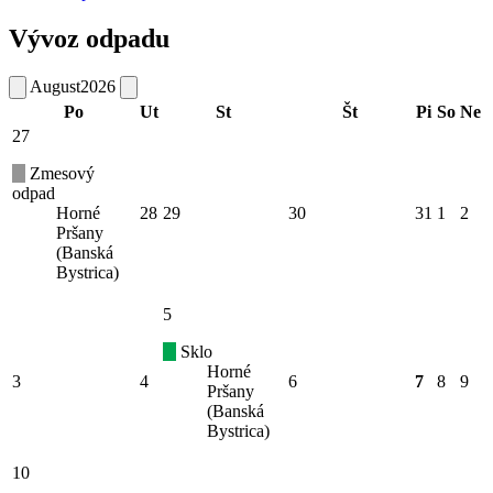
Vývoz odpadu
August
2026
Po
Ut
St
Št
Pi
So
Ne
27
Zmesový
odpad
Horné
28
29
30
31
1
2
Pršany
(Banská
Bystrica)
5
Sklo
Horné
3
4
6
7
8
9
Pršany
(Banská
Bystrica)
10