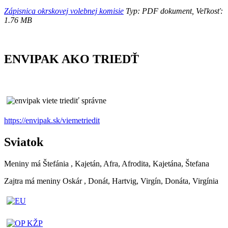
Zápisnica okrskovej volebnej komisie
Typ: PDF dokument, Veľkosť:
1.76 MB
ENVIPAK AKO TRIEDŤ
https://envipak.sk/viemetriedit
Sviatok
Meniny má
Štefánia
, Kajetán, Afra, Afrodita, Kajetána, Štefana
Zajtra má meniny
Oskár
, Donát, Hartvig, Virgín, Donáta, Virgínia