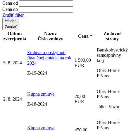
Cena od
Cena do
Zrušiť filter
Zavrieť
Dátum
Názov
Zmluvné
Cena *
zverejnenia
Číslo zmluvy
strany
Banskobystrický
Zmluva o poskytnutí
samosprávny
finančnej dotácie na rok
1 500,00
kraj
5. 8. 2024
2024
EUR
Obec Horné
Z-19-2024
Pršany
Obec Horné
Kúpna zmluva
20,00
Pršany
2. 8. 2024
EUR
Z-18-2024
Július Vozár
Obec Horné
Kúpna zmluva
Pršany
450,00