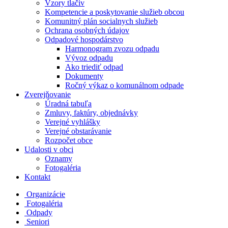
Vzory tlačiv
Kompetencie a poskytovanie služieb obcou
Komunitný plán socialnych služieb
Ochrana osobných údajov
Odpadové hospodárstvo
Harmonogram zvozu odpadu
Vývoz odpadu
Ako triediť odpad
Dokumenty
Ročný výkaz o komunálnom odpade
Zverejňovanie
Úradná tabuľa
Zmluvy, faktúry, objednávky
Verejné vyhlášky
Verejné obstarávanie
Rozpočet obce
Udalosti v obci
Oznamy
Fotogaléria
Kontakt
Organizácie
Fotogaléria
Odpady
Seniori