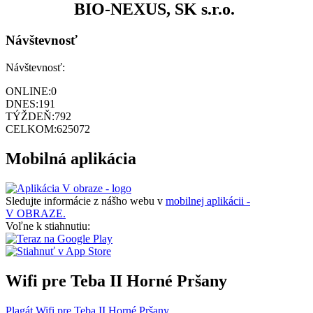
BIO-NEXUS, SK s.r.o.
Návštevnosť
Návštevnosť:
ONLINE:
0
DNES:
191
TÝŽDEŇ:
792
CELKOM:
625072
Mobilná aplikácia
Sledujte informácie z nášho webu v
mobilnej aplikácii -
V OBRAZE.
Voľne k stiahnutiu:
Wifi pre Teba II Horné Pršany
Plagát Wifi pre Teba II Horné Pršany