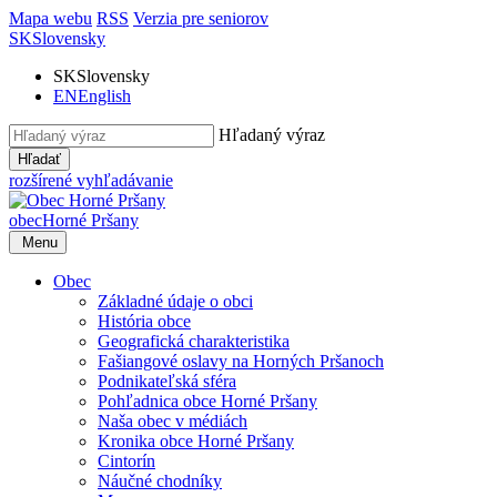
Mapa webu
RSS
Verzia pre seniorov
SK
Slovensky
SK
Slovensky
EN
English
Hľadaný výraz
Hľadať
rozšírené vyhľadávanie
obec
Horné Pršany
Menu
Obec
Základné údaje o obci
História obce
Geografická charakteristika
Fašiangové oslavy na Horných Pršanoch
Podnikateľská sféra
Pohľadnica obce Horné Pršany
Naša obec v médiách
Kronika obce Horné Pršany
Cintorín
Náučné chodníky