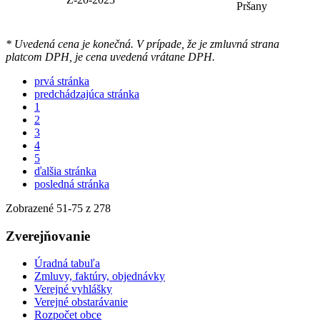
Pršany
* Uvedená cena je konečná. V prípade, že je zmluvná strana
platcom DPH, je cena uvedená vrátane DPH.
prvá stránka
predchádzajúca stránka
1
2
3
4
5
ďalšia stránka
posledná stránka
Zobrazené
51
-
75
z 278
Zverejňovanie
Úradná tabuľa
Zmluvy, faktúry, objednávky
Verejné vyhlášky
Verejné obstarávanie
Rozpočet obce