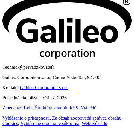
Technický prevádzkovateľ:
Galileo Corporation s.r.o., Čierna Voda 468, 925 06
Kontakt:
Galileo Corporation s.r.o.
Posledná aktualizácia: 31. 7. 2026
Zmena vzhľadu
,
Štruktúra stránok
,
RSS
,
Vytlačiť
Vyhlásenie o prístupnosti
,
Za obsah zodpovedá správca obsahu
,
Cookies
,
Vyhlásenie o ochrane súkromia
,
Webové sídlo